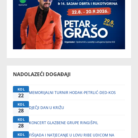
NADOLAZEĆI DOGAĐAJI
KOL
MEMORIJALNI TURNIR HODAK-PETRLIĆ-DED-KOS
22
KOL
DJEČJI DAN U KRIŽU
28
KOL
KONCERT GLAZBENE GRUPE RINGIŠPIL
28
KOL
FIŠIJADA I NATJECANJE U LOVU RIBE UDICOM NA