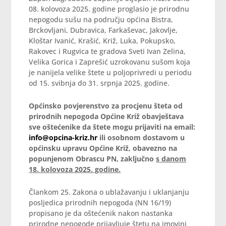
08. kolovoza 2025. godine proglasio je prirodnu
nepogodu sušu na području općina Bistra,
Brckovljani, Dubravica, Farkaševac, Jakovlje,
Kloštar Ivanić, Krašić, Križ, Luka, Pokupsko,
Rakovec i Rugvica te gradova Sveti Ivan Zelina,
Velika Gorica i Zaprešić uzrokovanu sušom koja
je nanijela velike štete u poljoprivredi u periodu
od 15. svibnja do 31. srpnja 2025. godine.
Općinsko povjerenstvo za procjenu šteta od
prirodnih nepogoda Općine Križ obavještava
sve oštećenike da štete mogu prijaviti na email:
info@opcina-kriz.hr
ili osobnom dostavom u
općinsku upravu Općine Križ, obavezno na
popunjenom Obrascu PN, zaključno
s danom
18. kolovoza 2025. godine.
Člankom 25. Zakona o ublažavanju i uklanjanju
posljedica prirodnih nepogoda (NN 16/19)
propisano je da oštećenik nakon nastanka
prirodne nepogode prijavljuje štetu na imovini