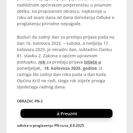
nadležnom općinskom povjerenstvu u pisanom
obliku, na propisanom obrascu, najkasnije u
roku od osam dana od dana donošenja Odluke o
proglašenju prirodne nepogode.
Budući da zadnji dan za predaju prijava pada na
dan 16. kolovoza 2025. – subota, a nedjelja 17.
kolovoza 2025. je neradni dan, sukladno članku
81. stavku 2. Zakona o općem upravnom
postupku,
rok
za predaju prijava
istječe u
ponedjeljak
,
18. kolovoza 2025. godine
, iz
razloga što zadnji dan roka pada u dan kada
Općina Križ ne radi, stoga rok istječe prvoga
sljedećega radnog dana.
OBRAZAC-PN-2
Preuzmi
odluka-o-proglasenju-PN-susa_8.8.2025