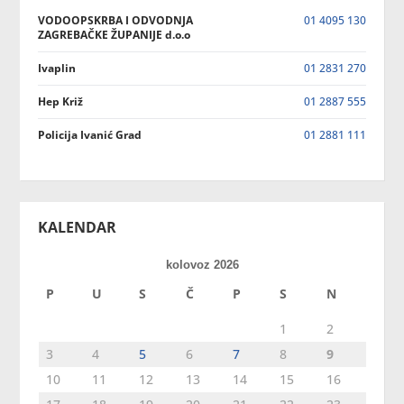
VODOOPSKRBA I ODVODNJA
01 4095 130
ZAGREBAČKE ŽUPANIJE d.o.o
Ivaplin
01 2831 270
Hep Križ
01 2887 555
Policija Ivanić Grad
01 2881 111
KALENDAR
kolovoz 2026
P
U
S
Č
P
S
N
1
2
3
4
5
6
7
8
9
10
11
12
13
14
15
16