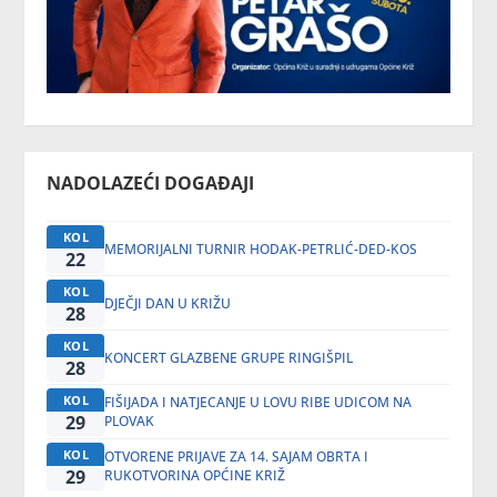
NADOLAZEĆI DOGAĐAJI
KOL
MEMORIJALNI TURNIR HODAK-PETRLIĆ-DED-KOS
22
KOL
DJEČJI DAN U KRIŽU
28
KOL
KONCERT GLAZBENE GRUPE RINGIŠPIL
28
KOL
FIŠIJADA I NATJECANJE U LOVU RIBE UDICOM NA
29
PLOVAK
KOL
OTVORENE PRIJAVE ZA 14. SAJAM OBRTA I
29
RUKOTVORINA OPĆINE KRIŽ