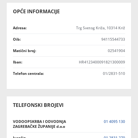
OPĆE INFORMACIJE
Adresa:
Trg Svetog Križa, 10314 Križ
Oib:
94115544733
Matični broj:
02541904
Iban:
HR4123400091821300009
Telefon centrala:
01/2831-510
TELEFONSKI BROJEVI
VODOOPSKRBA I ODVODNJA
01 4095 130
ZAGREBAČKE ŽUPANIJE d.o.o
Ivaplin
01 2831 270