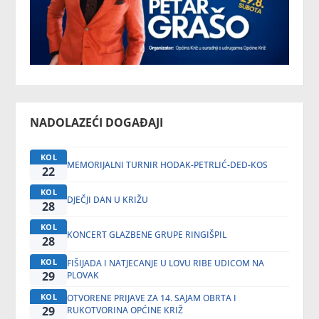
NADOLAZEĆI DOGAĐAJI
KOL
MEMORIJALNI TURNIR HODAK-PETRLIĆ-DED-KOS
22
KOL
DJEČJI DAN U KRIŽU
28
KOL
KONCERT GLAZBENE GRUPE RINGIŠPIL
28
KOL
FIŠIJADA I NATJECANJE U LOVU RIBE UDICOM NA
29
PLOVAK
KOL
OTVORENE PRIJAVE ZA 14. SAJAM OBRTA I
29
RUKOTVORINA OPĆINE KRIŽ