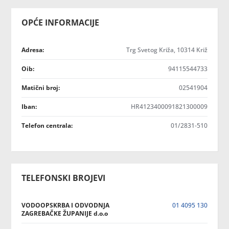
OPĆE INFORMACIJE
Adresa:
Trg Svetog Križa, 10314 Križ
Oib:
94115544733
Matični broj:
02541904
Iban:
HR4123400091821300009
Telefon centrala:
01/2831-510
TELEFONSKI BROJEVI
VODOOPSKRBA I ODVODNJA
01 4095 130
ZAGREBAČKE ŽUPANIJE d.o.o