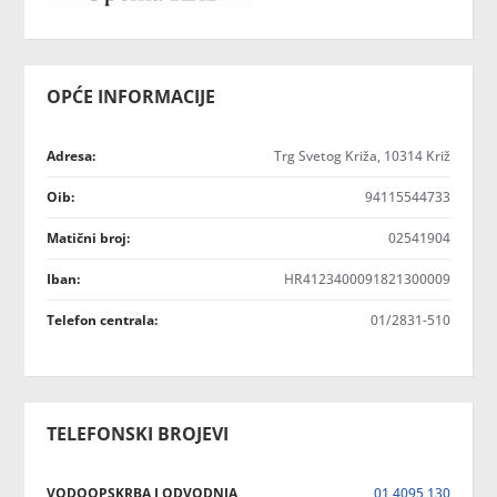
OPĆE INFORMACIJE
Adresa:
Trg Svetog Križa, 10314 Križ
Oib:
94115544733
Matični broj:
02541904
Iban:
HR4123400091821300009
Telefon centrala:
01/2831-510
TELEFONSKI BROJEVI
VODOOPSKRBA I ODVODNJA
01 4095 130