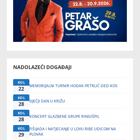
NADOLAZEĆI DOGAĐAJI
KOL
MEMORIJALNI TURNIR HODAK-PETRLIĆ-DED-KOS
22
KOL
DJEČJI DAN U KRIŽU
28
KOL
KONCERT GLAZBENE GRUPE RINGIŠPIL
28
KOL
FIŠIJADA I NATJECANJE U LOVU RIBE UDICOM NA
29
PLOVAK