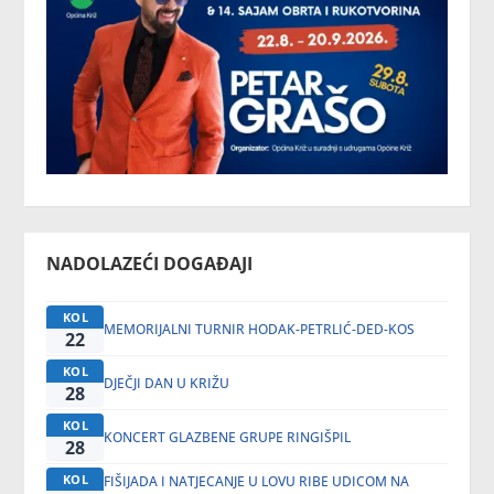
NADOLAZEĆI DOGAĐAJI
KOL
MEMORIJALNI TURNIR HODAK-PETRLIĆ-DED-KOS
22
KOL
DJEČJI DAN U KRIŽU
28
KOL
KONCERT GLAZBENE GRUPE RINGIŠPIL
28
KOL
FIŠIJADA I NATJECANJE U LOVU RIBE UDICOM NA