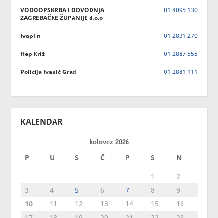
VODOOPSKRBA I ODVODNJA
01 4095 130
ZAGREBAČKE ŽUPANIJE d.o.o
Ivaplin
01 2831 270
Hep Križ
01 2887 555
Policija Ivanić Grad
01 2881 111
KALENDAR
kolovoz 2026
P
U
S
Č
P
S
N
1
2
3
4
5
6
7
8
9
10
11
12
13
14
15
16
17
18
19
20
21
22
23