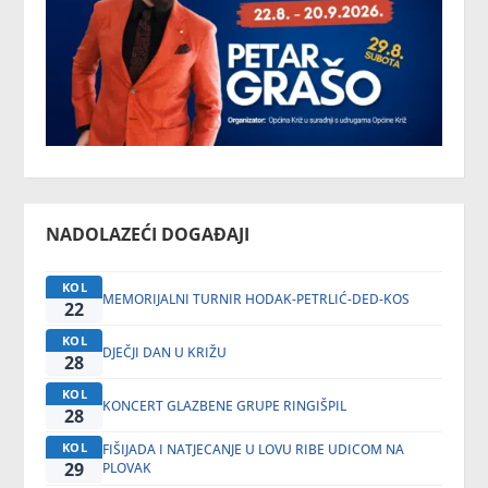
NADOLAZEĆI DOGAĐAJI
KOL
MEMORIJALNI TURNIR HODAK-PETRLIĆ-DED-KOS
22
KOL
DJEČJI DAN U KRIŽU
28
KOL
KONCERT GLAZBENE GRUPE RINGIŠPIL
28
KOL
FIŠIJADA I NATJECANJE U LOVU RIBE UDICOM NA
29
PLOVAK