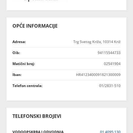
OPĆE INFORMACIJE
Adresa:
Trg Svetog Križa, 10314 Križ
Oib:
94115544733
Matični broj:
02541904
Iban:
HR4123400091821300009
Telefon centrala:
01/2831-510
TELEFONSKI BROJEVI
VODOOPSKRBA I ODVODNJA
01 4095 130