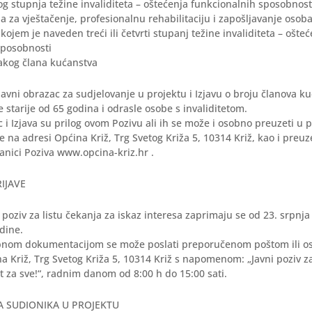
tog stupnja težine invaliditeta – oštećenja funkcionalnih sposobnosti 
a za vještačenje, profesionalnu rehabilitaciju i zapošljavanje osoba
kojem je naveden treći ili četvrti stupanj težine invaliditeta – ošte
sposobnosti
vakog člana kućanstva
vni obrazac za sudjelovanje u projektu i Izjavu o broju članova k
e starije od 65 godina i odrasle osobe s invaliditetom.
c i Izjava su prilog ovom Pozivu ali ih se može i osobno preuzeti u 
 na adresi Općina Križ, Trg Svetog Križa 5, 10314 Križ, kao i preuz
ranici Poziva www.opcina-kriz.hr .
RIJAVE
i poziv za listu čekanja za iskaz interesa zaprimaju se od 23. srpnja
dine.
ebnom dokumentacijom se može poslati preporučenom poštom ili o
a Križ, Trg Svetog Križa 5, 10314 Križ s napomenom: „Javni poziv za
t za sve!“, radnim danom od 8:00 h do 15:00 sati.
A SUDIONIKA U PROJEKTU