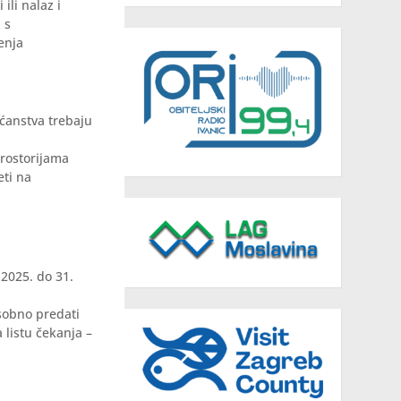
ili nalaz i
 s
ćenja
ućanstva trebaju
prostorijama
eti na
 2025. do 31.
sobno predati
 listu čekanja –