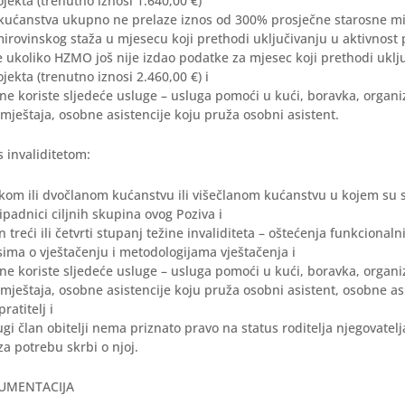
ojekta (trenutno iznosi 1.640,00 €)
 kućanstva ukupno ne prelaze iznos od 300% prosječne starosne mir
irovinskog staža u mjesecu koji prethodi uključivanju u aktivnost p
e ukoliko HZMO još nije izdao podatke za mjesec koji prethodi uklj
ojekta (trenutno iznosi 2.460,00 €) i
ne koriste sljedeće usluge – usluga pomoći u kući, boravka, organi
mještaja, osobne asistencije koju pruža osobni asistent.
 invaliditetom:
kom ili dvočlanom kućanstvu ili višečlanom kućanstvu u kojem su s
padnici ciljnih skupina ovog Poziva i
 treći ili četvrti stupanj težine invaliditeta – oštećenja funkcional
ima o vještačenju i metodologijama vještačenja i
ne koriste sljedeće usluge – usluga pomoći u kući, boravka, organi
mještaja, osobne asistencije koju pruža osobni asistent, osobne as
ratitelj i
rugi član obitelji nema priznato pravo na status roditelja njegovatelja
za potrebu skrbi o njoj.
UMENTACIJA