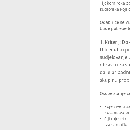
Tijekom roka z
sudionika koji ć
Odabir će se vr
bude potrebe t
Kriterij: D
U trenutku pr
sudjelovanje 
obrascu za s
da je pripadni
skupinu propi
Osobe starije o
koje žive u 
kućanstva pri
čiji mjesečni
-za samačka 