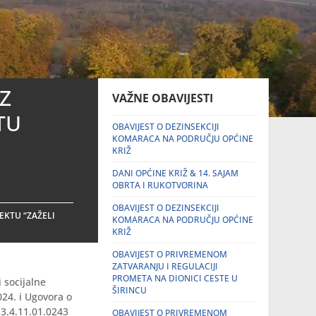
AZ
VAŽNE OBAVIJESTI
TU
OBAVIJEST O DEZINSEKCIJI
KOMARACA NA PODRUČJU OPĆINE
KRIŽ
DANI OPĆINE KRIŽ & 14. SAJAM
OBRTA I RUKOTVORINA
OBAVIJEST O DEZINSEKCIJI
JEKTU “ZAŽELI
KOMARACA NA PODRUČJU OPĆINE
KRIŽ
OBAVIJEST O PRIVREMENOM
ZATVARANJU I REGULACIJI
PROMETA NA DIONICI CESTE U
 socijalne
ŠIRINCU
024. i Ugovora o
.3.4.11.01.0243
OBAVIJEST O PRIVREMENOM