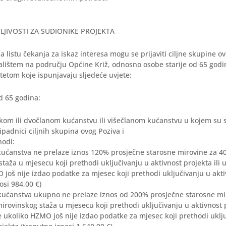
TLJIVOSTI ZA SUDIONIKE PROJEKTA
za listu čekanja za iskaz interesa mogu se prijaviti ciljne skupine o
alištem na području Općine Križ, odnosno osobe starije od 65 godi
itetom koje ispunjavaju sljedeće uvjete:
d 65 godina:
kom ili dvočlanom kućanstvu ili višečlanom kućanstvu u kojem su s
padnici ciljnih skupina ovog Poziva i
hodi:
ućanstva ne prelaze iznos 120% prosječne starosne mirovine za 40 
taža u mjesecu koji prethodi uključivanju u aktivnost projekta ili 
još nije izdao podatke za mjesec koji prethodi uključivanju u akti
osi 984,00 €)
kućanstva ukupno ne prelaze iznos od 200% prosječne starosne mir
irovinskog staža u mjesecu koji prethodi uključivanju u aktivnost p
e ukoliko HZMO još nije izdao podatke za mjesec koji prethodi uklj