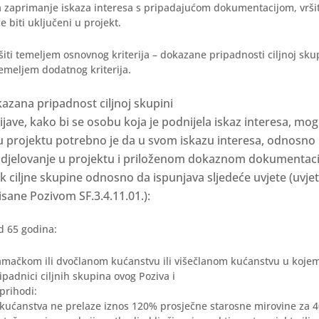
a zaprimanje iskaza interesa s pripadajućom dokumentacijom, vršit
e biti uključeni u projekt.
šiti temeljem osnovnog kriterija – dokazane pripadnosti ciljnoj skup
emeljem dodatnog kriterija.
okazana pripadnost ciljnoj skupini
ijave, kako bi se osobu koja je podnijela iskaz interesa, mog
u projektu potrebno je da u svom iskazu interesa, odnosno
udjelovanje u projektu i priloženom dokaznom dokumentac
k ciljne skupine odnosno da ispunjava sljedeće uvjete (uvjet
sane Pozivom SF.3.4.11.01.):
d 65 godina:
samačkom ili dvočlanom kućanstvu ili višečlanom kućanstvu u kojem 
padnici ciljnih skupina ovog Poziva i
 prihodi:
kućanstva ne prelaze iznos 120% prosječne starosne mirovine za 40