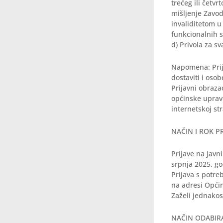
trećeg ili četvr
mišljenje Zavod
invaliditetom u 
funkcionalnih 
d) Privola za s
Napomena: Prija
dostaviti i osob
Prijavni obraza
općinske uprave
internetskoj st
NAČIN I ROK P
Prijave na Javn
srpnja 2025. go
Prijava s potr
na adresi Općin
Zaželi jednakos
NAČIN ODABIR