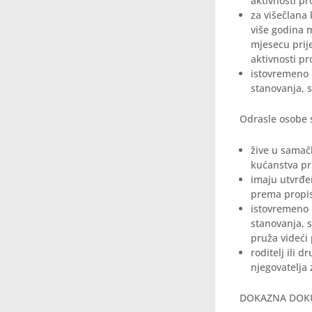
aktivnosti pr
za višečlana
više godina m
mjesecu prij
aktivnosti pr
istovremeno 
stanovanja, s
Odrasle osobe s
žive u samač
kućanstva pri
imaju utvrđen
prema propis
istovremeno 
stanovanja, s
pruža videći p
roditelj ili d
njegovatelja 
DOKAZNA DOK