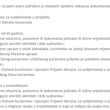
e na Javni poziv potrebno je dostaviti sljedeću dokaznu dokumentac
azac za sudjelovanje u projektu
ju članova kućanstva
e od 65 godina:
ne iskaznice, putovnice ili dokumenta jednake ili slične vrijednosti 
će utvrditi identitet i dob sudionika i
zne uprave o visini dohodaka i primitaka za zadnji dostupni mjesec
denciji Porezne uprave.
članog kućanstva i višečlanog kućanstva potvrdu je potrebno dostav
) i
ju članova kućanstva i ispunjen Prijavni obrazac za sudjelovanje u p
vakog člana kućanstva
e s invaliditetom:
ne iskaznice, putovnice ili dokumenta jednake ili slične vrijednosti 
će utvrditi identitet i dob sudionika i
ju članova kućanstva i ispunjen Prijavni obrazac za sudjelovanje u 
isu u Registar osoba s invaliditetom iz koje je vidljivo da osoba ima