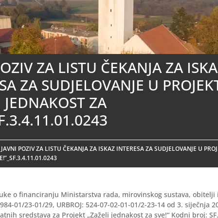
POZIV ZA LISTU ČEKANJA ZA ISK
SA ZA SUDJELOVANJE U PROJEK
I JEDNAKOST ZA
F.3.4.11.01.0243
/
JAVNI POZIV ZA LISTU ČEKANJA ZA ISKAZ INTERESA ZA SUDJELOVANJE U PRO
!”_SF.3.4.11.01.0243
ke o financiranju Ministarstva rada, mirovinskog sustava, obitelji i
 984-01/23-01/29, URBROJ: 524-07-02-01-01/2-23-14 od 3. siječnja 2
atnih sredstava za Projekt „Zaželi jednakost za sve!“ Kodni broj: SF