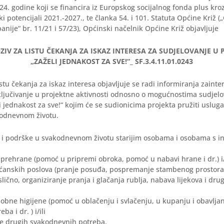
024. godine koji se financira iz Europskog socijalnog fonda plus kr
ki potencijali 2021.-2027., te članka 54. i 101. Statuta Općine Križ (
nije“ br. 11/21 i 57/23), Općinski načelnik Općine Križ objavljuje
ZIV ZA LISTU ČEKANJA ZA ISKAZ INTERESA ZA SUDJELOVANJE U
„ZAŽELI JEDNAKOST ZA SVE!“_ SF.3.4.11.01.0243
istu čekanja za iskaz interesa objavljuje se radi informiranja zainte
ključivanje u projektne aktivnosti odnosno o mogućnostima sudjelo
i jednakost za sve!“ kojim će se sudionicima projekta pružiti usluga
odnevnom životu.
 i podrške u svakodnevnom životu starijim osobama i osobama s in
 prehrane (pomoć u pripremi obroka, pomoć u nabavi hrane i dr.) i/
ućanskih poslova (pranje posuđa, pospremanje stambenog prostora
slično, organiziranje pranja i glačanja rublja, nabava lijekova i dru
obne higijene (pomoć u oblačenju i svlačenju, u kupanju i obavlja
ba i dr. ) i/ili
je drugih svakodnevnih potreba.