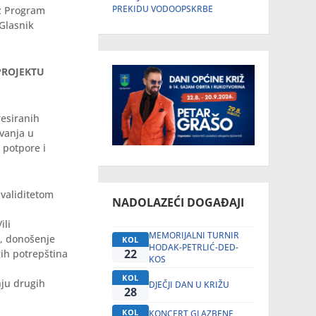
PREKIDU VODOOPSKRBE
oz Program
„Glasnik
 PROJEKTU
resiranih
vanja u
 potpore i
validitetom
NADOLAZEĆI DOGAĐAJI
ili
MEMORIJALNI TURNIR
, donošenje
KOL
HODAK-PETRLIĆ-DED-
22
gih potrepština
KOS
KOL
nju drugih
DJEČJI DAN U KRIŽU
28
KOL
KONCERT GLAZBENE