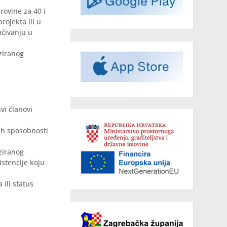
ovine za 40 i
rojekta ili u
učivanju u
ziranog
vi članovi
nih sposobnosti
ziranog
istencije koju
 ili status