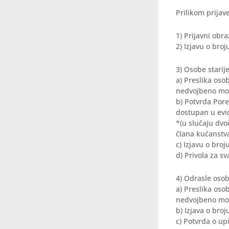
Prilikom prijav
1) Prijavni obr
2) Izjavu o bro
3) Osobe starij
a) Preslika osob
nedvojbeno mogu
b) Potvrda Pore
dostupan u evi
*(u slučaju dvo
člana kućanstva
c) Izjavu o bro
d) Privola za s
4) Odrasle osob
a) Preslika osob
nedvojbeno mogu
b) Izjava o bro
c) Potvrda o up