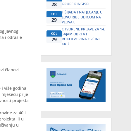
28
GRUPE RINGIŠPIL
FIŠIJADA I NATJECANJE U
KOL
LOVU RIBE UDICOM NA
29
PLOVAK
OTVORENE PRIJAVE ZA 14.
vog Javnog
KOL
SAJAM OBRTA I
na i odrasle
29
RUKOTVORINA OPĆINE
KRIŽ
vi članovi
i više godina
u mjesecu prije
vnosti projekta
ovine za 40 i
rojekta ili u
učivanju u