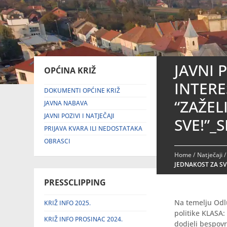
JAVNI 
OPĆINA KRIŽ
INTERE
DOKUMENTI OPĆINE KRIŽ
“ZAŽEL
JAVNA NABAVA
JAVNI POZIVI I NATJEČAJI
SVE!”_S
PRIJAVA KVARA ILI NEDOSTATAKA
OBRASCI
Home
/
Natječaji
JEDNAKOST ZA SVE
PRESSCLIPPING
Na temelju Odlu
KRIŽ INFO 2025.
politike KLASA:
KRIŽ INFO PROSINAC 2024.
dodjeli bespovr