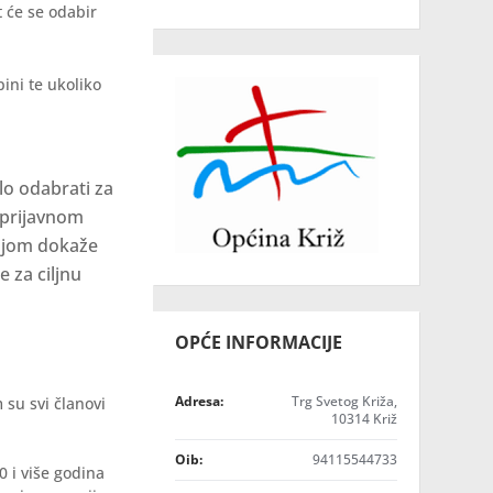
 će se odabir
ini te ukoliko
lo odabrati za
 prijavnom
ijom dokaže
e za ciljnu
OPĆE INFORMACIJE
Adresa:
Trg Svetog Križa,
su svi članovi
10314 Križ
Oib:
94115544733
 i više godina