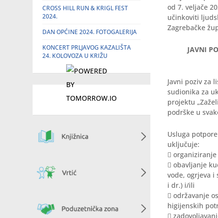
od 7. veljače 2
CROSS HILL RUN & KRIGL FEST
2024.
učinkoviti ljuds
Zagrebačke župa
DAN OPĆINE 2024. FOTOGALERIJA
KONCERT PRLJAVOG KAZALIŠTA
JAVNI PO
24. KOLOVOZA U KRIŽU
Javni poziv za l
sudionika za u
projektu „Zažel
podrške u svak
Usluga potpore
uključuje:
 organiziranje
 obavljanje k
vode, ogrjeva i 
i dr.) i/ili
 održavanje os
higijenskih potre
 zadovoljavan