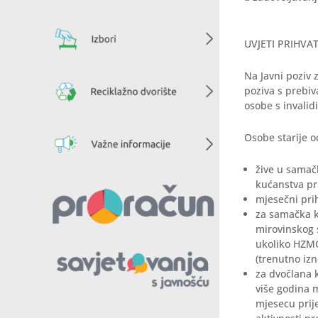
UVJETI PRIHVA
Na Javni poziv 
poziva s prebiv
osobe s invalid
Osobe starije o
žive u samač
kućanstva pri
mjesečni pri
za samačka k
mirovinskog s
ukoliko HZMO 
(trenutno izn
za dvočlana 
više godina m
mjesecu prij