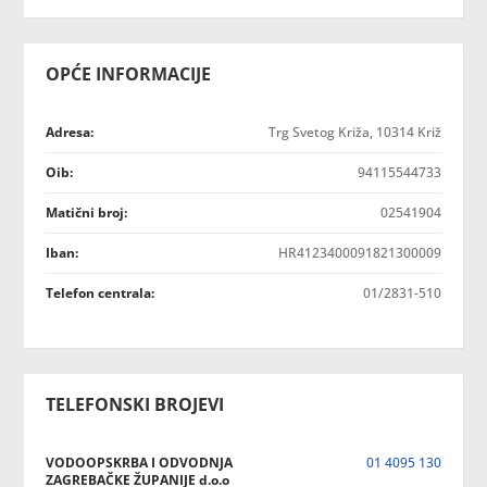
OPĆE INFORMACIJE
Adresa:
Trg Svetog Križa, 10314 Križ
Oib:
94115544733
Matični broj:
02541904
Iban:
HR4123400091821300009
Telefon centrala:
01/2831-510
TELEFONSKI BROJEVI
VODOOPSKRBA I ODVODNJA
01 4095 130
ZAGREBAČKE ŽUPANIJE d.o.o