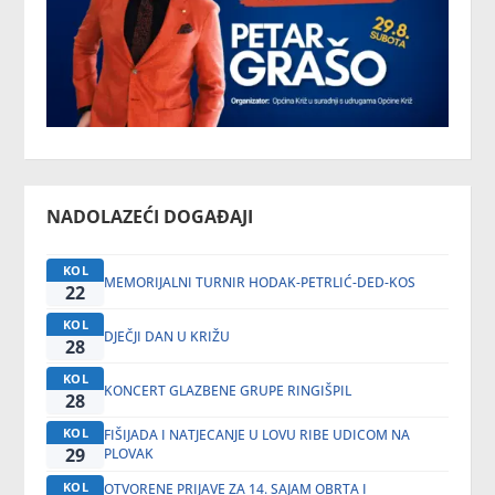
NADOLAZEĆI DOGAĐAJI
KOL
MEMORIJALNI TURNIR HODAK-PETRLIĆ-DED-KOS
22
KOL
DJEČJI DAN U KRIŽU
28
KOL
KONCERT GLAZBENE GRUPE RINGIŠPIL
28
KOL
FIŠIJADA I NATJECANJE U LOVU RIBE UDICOM NA
29
PLOVAK
KOL
OTVORENE PRIJAVE ZA 14. SAJAM OBRTA I