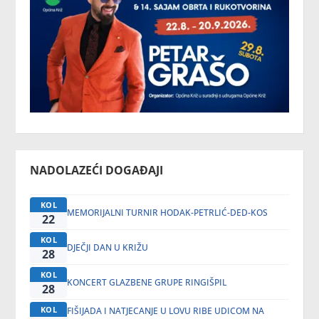
NADOLAZEĆI DOGAĐAJI
KOL
MEMORIJALNI TURNIR HODAK-PETRLIĆ-DED-KOS
22
KOL
DJEČJI DAN U KRIŽU
28
KOL
KONCERT GLAZBENE GRUPE RINGIŠPIL
28
KOL
FIŠIJADA I NATJECANJE U LOVU RIBE UDICOM NA