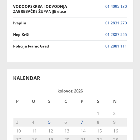
VODOOPSKRBA I ODVODNJA
01 4095 130
ZAGREBAČKE ŽUPANIJE d.o.o
Ivaplin
01 2831 270
Hep Križ
01 2887 555
Policija Ivanić Grad
01 2881 111
KALENDAR
kolovoz 2026
P
U
S
Č
P
S
N
1
2
3
4
5
6
7
8
9
10
11
12
13
14
15
16
17
18
19
20
21
22
23