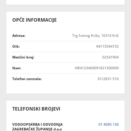
OPĆE INFORMACIJE
Adresa:
Trg Svetog Križa, 10314 Križ
Oib:
94115544733
Matični broj:
02541904
Iban:
HR4123400091821300009
Telefon centrala:
01/2831-510
TELEFONSKI BROJEVI
VODOOPSKRBA I ODVODNJA
01 4095 130
ZAGREBAČKE ŽUPANIJE d.o.o