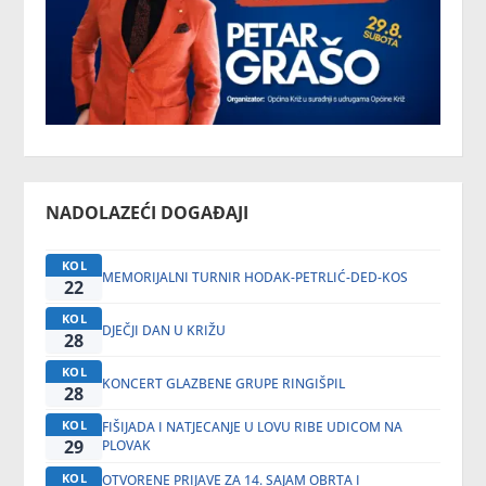
NADOLAZEĆI DOGAĐAJI
KOL
MEMORIJALNI TURNIR HODAK-PETRLIĆ-DED-KOS
22
KOL
DJEČJI DAN U KRIŽU
28
KOL
KONCERT GLAZBENE GRUPE RINGIŠPIL
28
KOL
FIŠIJADA I NATJECANJE U LOVU RIBE UDICOM NA
29
PLOVAK
KOL
OTVORENE PRIJAVE ZA 14. SAJAM OBRTA I