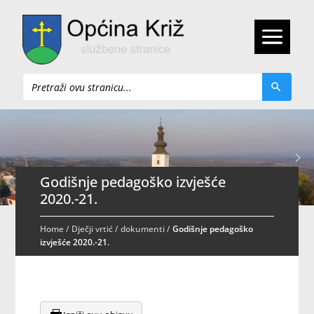
Pretraži
Godišnje pedagoško izvješće
2020.-21.
Home
/
Dječji vrtić
/
dokumenti
/
Godišnje pedagoško
izvješće 2020.-21.