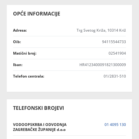
OPĆE INFORMACIJE
Adresa:
Trg Svetog Križa, 10314 Križ
Oib:
94115544733
Matični broj:
02541904
Iban:
HR4123400091821300009
Telefon centrala:
01/2831-510
TELEFONSKI BROJEVI
VODOOPSKRBA I ODVODNJA
01 4095 130
ZAGREBAČKE ŽUPANIJE d.o.o