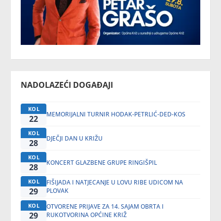
NADOLAZEĆI DOGAĐAJI
KOL
MEMORIJALNI TURNIR HODAK-PETRLIĆ-DED-KOS
22
KOL
DJEČJI DAN U KRIŽU
28
KOL
KONCERT GLAZBENE GRUPE RINGIŠPIL
28
KOL
FIŠIJADA I NATJECANJE U LOVU RIBE UDICOM NA
29
PLOVAK
KOL
OTVORENE PRIJAVE ZA 14. SAJAM OBRTA I
29
RUKOTVORINA OPĆINE KRIŽ