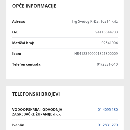
OPĆE INFORMACIJE
Adresa:
Trg Svetog Križa, 10314 Križ
Oib:
94115544733
Matični broj:
02541904
Iban:
HR4123400091821300009
Telefon centrala:
01/2831-510
TELEFONSKI BROJEVI
VODOOPSKRBA I ODVODNJA
01 4095 130
ZAGREBAČKE ŽUPANIJE d.o.o
Ivaplin
01 2831 270