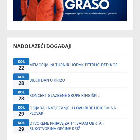
NADOLAZEĆI DOGAĐAJI
KOL
MEMORIJALNI TURNIR HODAK-PETRLIĆ-DED-KOS
22
KOL
DJEČJI DAN U KRIŽU
28
KOL
KONCERT GLAZBENE GRUPE RINGIŠPIL
28
KOL
FIŠIJADA I NATJECANJE U LOVU RIBE UDICOM NA
29
PLOVAK
KOL
OTVORENE PRIJAVE ZA 14. SAJAM OBRTA I
29
RUKOTVORINA OPĆINE KRIŽ