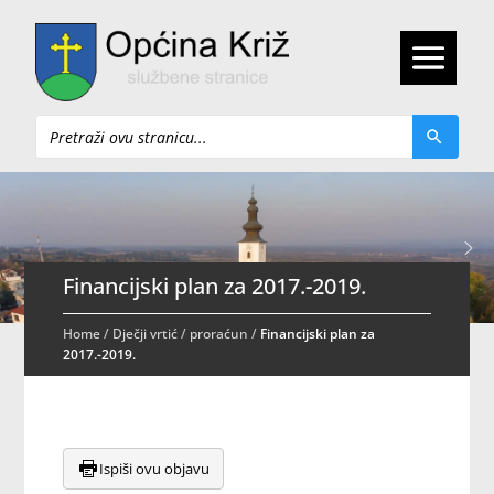
Pretraži
Financijski plan za 2017.-2019.
Home
/
Dječji vrtić
/
proraćun
/
Financijski plan za
2017.-2019.
Ispiši ovu objavu