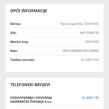
OPĆE INFORMACIJE
Adresa:
Trg Svetog Križa, 10314 Križ
Oib:
94115544733
Matični broj:
02541904
Iban:
HR4123400091821300009
Telefon centrala:
01/2831-510
TELEFONSKI BROJEVI
VODOOPSKRBA I ODVODNJA
01 4095 130
ZAGREBAČKE ŽUPANIJE d.o.o