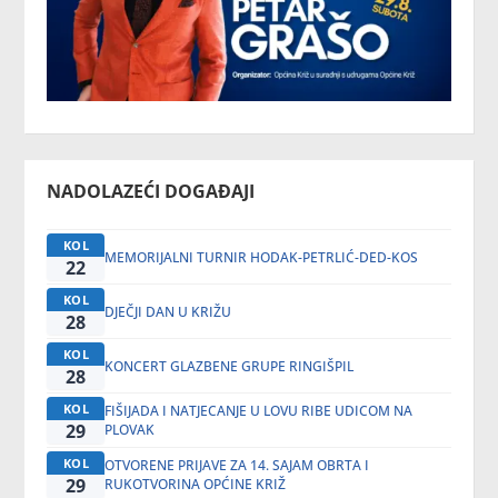
NADOLAZEĆI DOGAĐAJI
KOL
MEMORIJALNI TURNIR HODAK-PETRLIĆ-DED-KOS
22
KOL
DJEČJI DAN U KRIŽU
28
KOL
KONCERT GLAZBENE GRUPE RINGIŠPIL
28
KOL
FIŠIJADA I NATJECANJE U LOVU RIBE UDICOM NA
29
PLOVAK
KOL
OTVORENE PRIJAVE ZA 14. SAJAM OBRTA I
29
RUKOTVORINA OPĆINE KRIŽ