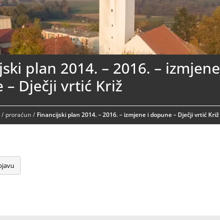
jski plan 2014. – 2016. – izmjene
– Dječji vrtić Križ
ć
/
proraćun
/
Financijski plan 2014. – 2016. – izmjene i dopune – Dječji vrtić Križ
bjavu