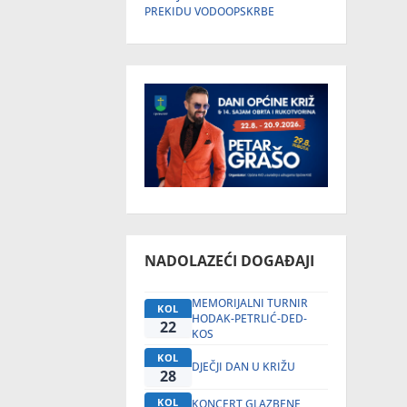
PREKIDU VODOOPSKRBE
NADOLAZEĆI DOGAĐAJI
MEMORIJALNI TURNIR
KOL
HODAK-PETRLIĆ-DED-
22
KOS
KOL
DJEČJI DAN U KRIŽU
28
KOL
KONCERT GLAZBENE