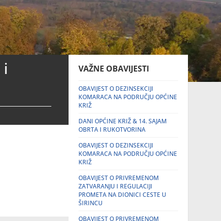
 i
VAŽNE OBAVIJESTI
OBAVIJEST O DEZINSEKCIJI
KOMARACA NA PODRUČJU OPĆINE
KRIŽ
DANI OPĆINE KRIŽ & 14. SAJAM
OBRTA I RUKOTVORINA
OBAVIJEST O DEZINSEKCIJI
KOMARACA NA PODRUČJU OPĆINE
KRIŽ
OBAVIJEST O PRIVREMENOM
ZATVARANJU I REGULACIJI
PROMETA NA DIONICI CESTE U
ŠIRINCU
OBAVIJEST O PRIVREMENOM