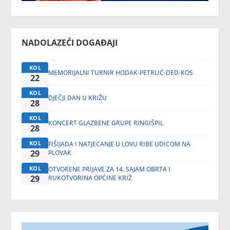
NADOLAZEĆI DOGAĐAJI
KOL
MEMORIJALNI TURNIR HODAK-PETRLIĆ-DED-KOS
22
KOL
DJEČJI DAN U KRIŽU
28
KOL
KONCERT GLAZBENE GRUPE RINGIŠPIL
28
KOL
FIŠIJADA I NATJECANJE U LOVU RIBE UDICOM NA
29
PLOVAK
KOL
OTVORENE PRIJAVE ZA 14. SAJAM OBRTA I
29
RUKOTVORINA OPĆINE KRIŽ