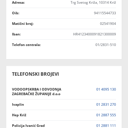
Adresa:
Trg Svetog Križa, 10314 Križ
Oib:
94115544733
Matični broj:
02541904
Iban:
HR4123400091821300009
Telefon centrala:
01/2831-510
TELEFONSKI BROJEVI
VODOOPSKRBA I ODVODNJA
01 4095 130
ZAGREBAČKE ŽUPANIJE d.o.o
Ivaplin
01 2831 270
Hep Križ
01 2887 555
Policija Ivanić Grad
01 2881 111