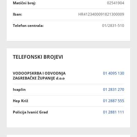
Matični broj:
02541904
Iban:
HR4123400091821300009
Telefon centrala:
01/2831-510
TELEFONSKI BROJEVI
VODOOPSKRBA I ODVODNJA
01 4095 130
ZAGREBAČKE ŽUPANIJE d.o.o
Ivaplin
01 2831 270
Hep Križ
01 2887 555
Policija Ivanić Grad
01 2881 111