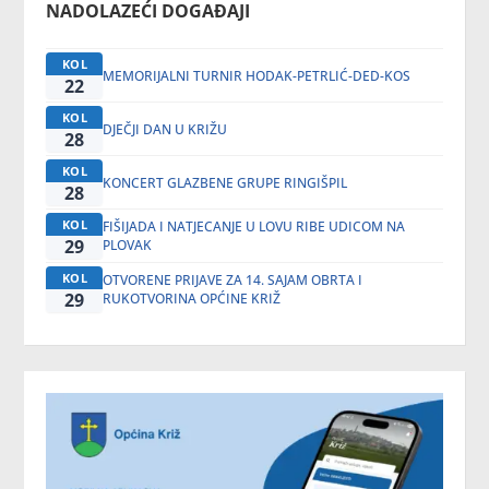
NADOLAZEĆI DOGAĐAJI
KOL
MEMORIJALNI TURNIR HODAK-PETRLIĆ-DED-KOS
22
KOL
DJEČJI DAN U KRIŽU
28
KOL
KONCERT GLAZBENE GRUPE RINGIŠPIL
28
KOL
FIŠIJADA I NATJECANJE U LOVU RIBE UDICOM NA
29
PLOVAK
KOL
OTVORENE PRIJAVE ZA 14. SAJAM OBRTA I
29
RUKOTVORINA OPĆINE KRIŽ