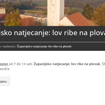
sko natjecanje: lov ribe na plov
- naslovna
/
Županijsko natjecanje: lov ribe na plovak
ubota)
od 7 do 13 sati;
Županijsko natjecanje: lov ribe na plovak,
ŠR
ezišće
bjavu