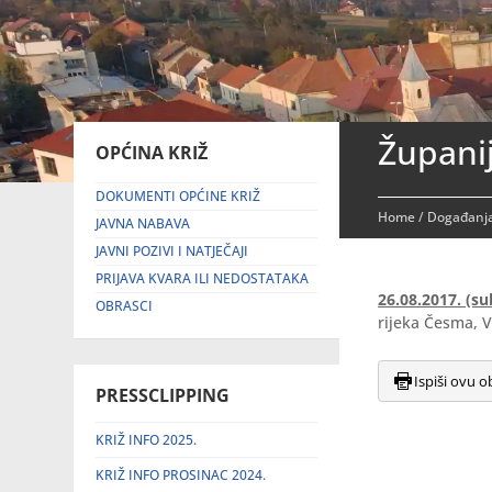
Županij
OPĆINA KRIŽ
DOKUMENTI OPĆINE KRIŽ
Home
/
Događanja
JAVNA NABAVA
JAVNI POZIVI I NATJEČAJI
PRIJAVA KVARA ILI NEDOSTATAKA
26.08.2017. (s
OBRASCI
rijeka Česma, V
Ispiši ovu o
PRESSCLIPPING
KRIŽ INFO 2025.
KRIŽ INFO PROSINAC 2024.