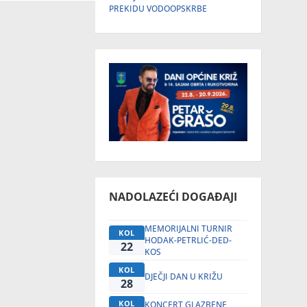
PREKIDU VODOOPSKRBE
NADOLAZEĆI DOGAĐAJI
MEMORIJALNI TURNIR
KOL
HODAK-PETRLIĆ-DED-
22
KOS
KOL
DJEČJI DAN U KRIŽU
28
KOL
KONCERT GLAZBENE