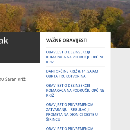
ak
VAŽNE OBAVIJESTI
OBAVIJEST O DEZINSEKCIJI
KOMARACA NA PODRUČJU OPĆINE
KRIŽ
DANI OPĆINE KRIŽ & 14. SAJAM
OBRTA I RUKOTVORINA
U Šaran Križ;
OBAVIJEST O DEZINSEKCIJI
KOMARACA NA PODRUČJU OPĆINE
KRIŽ
OBAVIJEST O PRIVREMENOM
ZATVARANJU I REGULACIJI
PROMETA NA DIONICI CESTE U
ŠIRINCU
OBAVIJEST O PRIVREMENOM