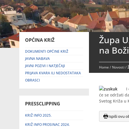
Župa Uz
OPĆINA KRIŽ
na Boži
DOKUMENTI OPĆINE KRIŽ
JAVNA NABAVA
JAVNI POZIVI I NATJEČAJI
Home
/
Novosti
/
PRIJAVA KVARA ILI NEDOSTATAKA
OBRASCI
I
će se održati d
Svetog Križa u 
PRESSCLIPPING
KRIŽ INFO 2025.
Ispiši ovu o
KRIŽ INFO PROSINAC 2024.