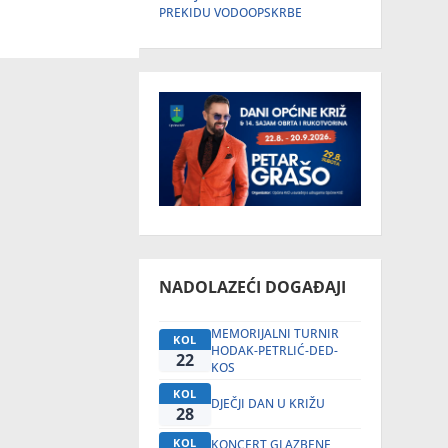
PREKIDU VODOOPSKRBE
NADOLAZEĆI DOGAĐAJI
MEMORIJALNI TURNIR
KOL
HODAK-PETRLIĆ-DED-
22
KOS
KOL
DJEČJI DAN U KRIŽU
28
KOL
KONCERT GLAZBENE