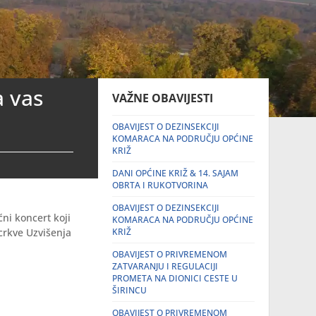
a vas
VAŽNE OBAVIJESTI
OBAVIJEST O DEZINSEKCIJI
KOMARACA NA PODRUČJU OPĆINE
KRIŽ
DANI OPĆINE KRIŽ & 14. SAJAM
OBRTA I RUKOTVORINA
OBAVIJEST O DEZINSEKCIJI
ćni koncert koji
KOMARACA NA PODRUČJU OPĆINE
 crkve Uzvišenja
KRIŽ
OBAVIJEST O PRIVREMENOM
ZATVARANJU I REGULACIJI
PROMETA NA DIONICI CESTE U
ŠIRINCU
OBAVIJEST O PRIVREMENOM