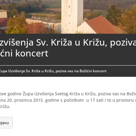
višenja Sv. Križa u Križu, poziv
ćni koncert
Župa Uzvišenja Sv. Križa u Križu, poziva vas na Božićni koncert
 ove godine Župa Uzvišenja Svetog Križa u Križu, poziva vas na Boži
ana 20. prosinca 2015. godine s početkom u 17 sati i to u prostoru
Križu.
bjavu