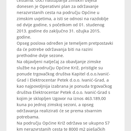
cestama. Uoči nastupanja zimskih uvjeta
donesen je Operativni plan za održavanje
nerazvrstanih cesta na području Općine u
zimskim uvjetima, a isti se odnosi na razdoblje
od dvije godine, s početkom od 01. studenog
2013. godine do zaključno 31. ožujka 2015.
godine.
Opseg poslova određen je temeljem pretpostavki
da će potrebe održavanja biti na razini
prethodne dvije sezone.
Na objavljeni natječaj za obavljanje zimske
službe na području Općine Križ, pristigle su
ponude trgovačkog društva Kapitel d.o.o.Ivanić-
Grad i Elektrocentar Petek d.o.o. Ivanić-Grad, a
kao najpovoljnija izabrana je ponuda trgovačkog
društva Elektrocentar Petek d.o.o. Ivanić-Grad s
kojim je sklopljen Ugovor na iznos 463.189,00
kuna po jednoj zimskoj sezoni, a opseg
održavanja realizirati će se prema stvarnim
potrebama.
Na području Općine Križ održava se ukupno 57
km nerazvrstanih cesta te 8000 m2 pješačkih