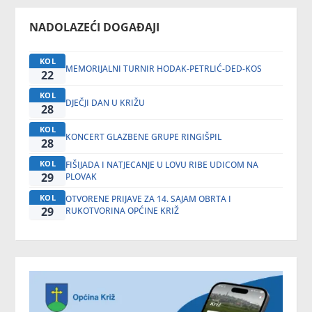
NADOLAZEĆI DOGAĐAJI
KOL
MEMORIJALNI TURNIR HODAK-PETRLIĆ-DED-KOS
22
KOL
DJEČJI DAN U KRIŽU
28
KOL
KONCERT GLAZBENE GRUPE RINGIŠPIL
28
KOL
FIŠIJADA I NATJECANJE U LOVU RIBE UDICOM NA
29
PLOVAK
KOL
OTVORENE PRIJAVE ZA 14. SAJAM OBRTA I
29
RUKOTVORINA OPĆINE KRIŽ