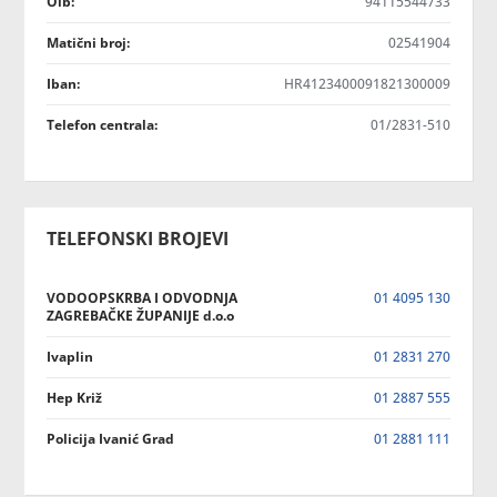
Oib:
94115544733
Matični broj:
02541904
Iban:
HR4123400091821300009
Telefon centrala:
01/2831-510
TELEFONSKI BROJEVI
VODOOPSKRBA I ODVODNJA
01 4095 130
ZAGREBAČKE ŽUPANIJE d.o.o
Ivaplin
01 2831 270
Hep Križ
01 2887 555
Policija Ivanić Grad
01 2881 111