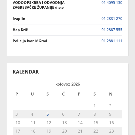
VODOOPSKRBA I ODVODNJA
01 4095 130
ZAGREBAČKE ŽUPANIJE d.o.o
Ivaplin
01 2831 270
Hep Križ
01 2887 555
Policija Ivanić Grad
01 2881 111
KALENDAR
kolovoz 2026
P
U
S
Č
P
S
N
1
2
3
4
5
6
7
8
9
10
11
12
13
14
15
16
17
18
19
20
21
22
23