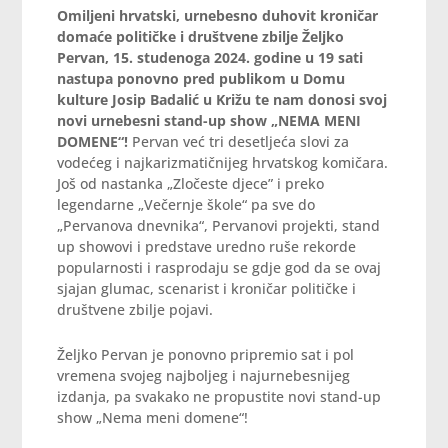
Omiljeni hrvatski, urnebesno duhovit kroničar
domaće političke i društvene zbilje Željko
Pervan, 15. studenoga 2024. godine u 19 sati
nastupa ponovno pred publikom u Domu
kulture Josip Badalić u Križu te nam donosi svoj
novi urnebesni stand-up show „NEMA MENI
DOMENE“!
Pervan već tri desetljeća slovi za
vodećeg i najkarizmatičnijeg hrvatskog komičara.
Još od nastanka „Zločeste djece” i preko
legendarne „Večernje škole“ pa sve do
„Pervanova dnevnika“, Pervanovi projekti, stand
up showovi i predstave uredno ruše rekorde
popularnosti i rasprodaju se gdje god da se ovaj
sjajan glumac, scenarist i kroničar političke i
društvene zbilje pojavi.
Željko Pervan je ponovno pripremio sat i pol
vremena svojeg najboljeg i najurnebesnijeg
izdanja, pa svakako ne propustite novi stand-up
show „Nema meni domene“!