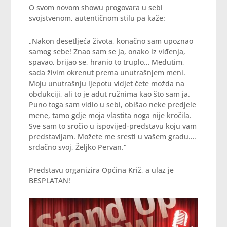
O svom novom showu progovara u sebi
svojstvenom, autentičnom stilu pa kaže:
„Nakon desetljeća života, konačno sam upoznao
samog sebe! Znao sam se ja, onako iz viđenja,
spavao, brijao se, hranio to truplo… Međutim,
sada živim okrenut prema unutrašnjem meni.
Moju unutrašnju ljepotu vidjet čete možda na
obdukciji, ali to je adut ružnima kao što sam ja.
Puno toga sam vidio u sebi, obišao neke predjele
mene, tamo gdje moja vlastita noga nije kročila.
Sve sam to sročio u ispovijed-predstavu koju vam
predstavljam. Možete me sresti u vašem gradu….
srdačno svoj, Željko Pervan.“
Predstavu organizira Općina Križ, a ulaz je
BESPLATAN!