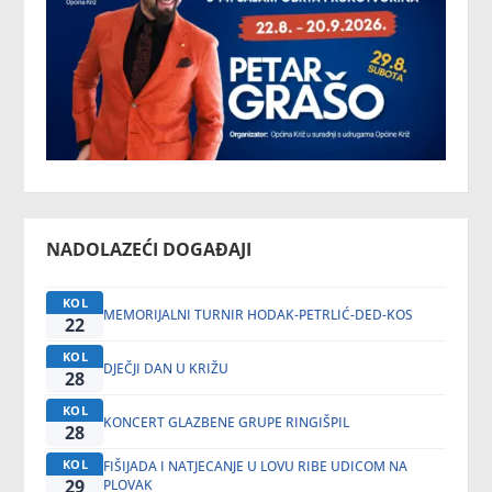
NADOLAZEĆI DOGAĐAJI
KOL
MEMORIJALNI TURNIR HODAK-PETRLIĆ-DED-KOS
22
KOL
DJEČJI DAN U KRIŽU
28
KOL
KONCERT GLAZBENE GRUPE RINGIŠPIL
28
KOL
FIŠIJADA I NATJECANJE U LOVU RIBE UDICOM NA
29
PLOVAK