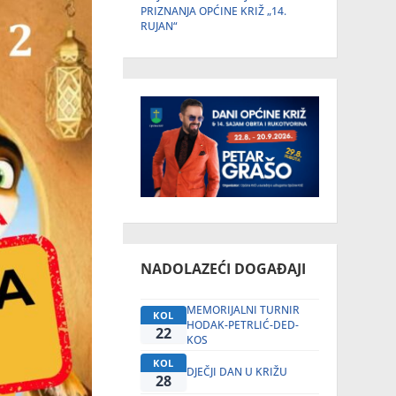
PRIZNANJA OPĆINE KRIŽ „14.
RUJAN“
NADOLAZEĆI DOGAĐAJI
MEMORIJALNI TURNIR
KOL
HODAK-PETRLIĆ-DED-
22
KOS
KOL
DJEČJI DAN U KRIŽU
28