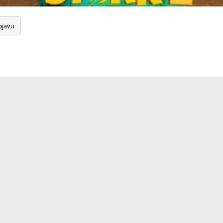
bjavu