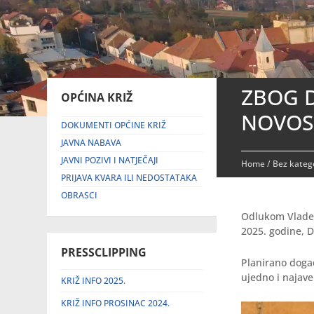
ZBOG D
OPĆINA KRIŽ
NOVOSE
DOKUMENTI OPĆINE KRIŽ
JAVNA NABAVA
JAVNI POZIVI I NATJEČAJI
Home
/
Bez katego
PRIJAVA KVARA ILI NEDOSTATAKA
OBRASCI
Odlukom Vlade R
2025. godine, 
PRESSCLIPPING
Planirano doga
ujedno i najave
KRIŽ INFO 2025.
KRIŽ INFO PROSINAC 2024.