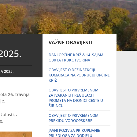
VAŽNE OBAVIJESTI
2025.
DANI OPĆINE KRIŽ & 14. SAJAM
OBRTA I RUKOTVORINA
OBAVIJEST O DEZINSEKCIJI
A 2025.
KOMARACA NA PODRUČJU OPĆINE
KRIŽ
OBAVIJEST O PRIVREMENOM
ota 26. travnja
ZATVARANJU I REGULACIJI
je.
PROMETA NA DIONICI CESTE U
ŠIRINCU
alosti, a
OBAVIJEST O PRIVREMENOM
e.
PREKIDU VODOOPSKRBE
JAVNI POZIV ZA PRIKUPLJANJE
PRIJEDLOGA ZA DODJELU