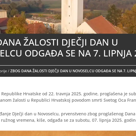
ANA ŽALOSTI DJEČJI DAN U
LCU ODGAĐA SE NA 7. LIPNJA 
rije
/
ZBOG DANA ŽALOSTI DJEČJI DAN U NOVOSELCU ODGAĐA SE NA 7. LIPNJ
epublike Hrvatske od 22. travnja 2025. godine, proglašena je sub
Danom žalosti u Republici Hrvatskoj povodom smrti Svetog Oca Fran
đanje Dječji dan u Novoselcu, prvenstveno zbog proglašenog Dana ž
 ružnog vremena, kiše, odgađa se za subotu, 07. lipnja 2025. godin