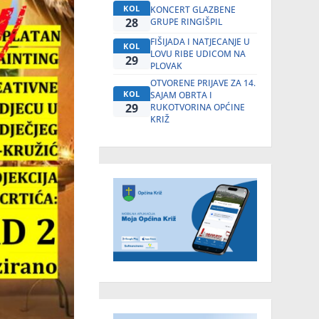
KOL
KONCERT GLAZBENE
28
GRUPE RINGIŠPIL
FIŠIJADA I NATJECANJE U
KOL
LOVU RIBE UDICOM NA
29
PLOVAK
OTVORENE PRIJAVE ZA 14.
KOL
SAJAM OBRTA I
29
RUKOTVORINA OPĆINE
KRIŽ