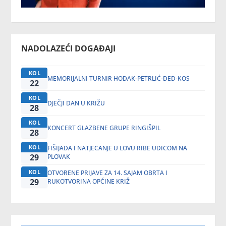
NADOLAZEĆI DOGAĐAJI
KOL
MEMORIJALNI TURNIR HODAK-PETRLIĆ-DED-KOS
22
KOL
DJEČJI DAN U KRIŽU
28
KOL
KONCERT GLAZBENE GRUPE RINGIŠPIL
28
KOL
FIŠIJADA I NATJECANJE U LOVU RIBE UDICOM NA
29
PLOVAK
KOL
OTVORENE PRIJAVE ZA 14. SAJAM OBRTA I
29
RUKOTVORINA OPĆINE KRIŽ