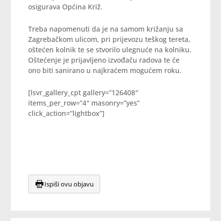
osigurava Općina Križ.
Treba napomenuti da je na samom križanju sa
Zagrebačkom ulicom, pri prijevozu teškog tereta,
oštećen kolnik te se stvorilo ulegnuće na kolniku.
Oštećenje je prijavljeno izvođaču radova te će
ono biti sanirano u najkraćem mogućem roku.
[lsvr_gallery_cpt gallery=”126408″
items_per_row=”4″ masonry=”yes”
click_action=”lightbox”]
Ispiši ovu objavu