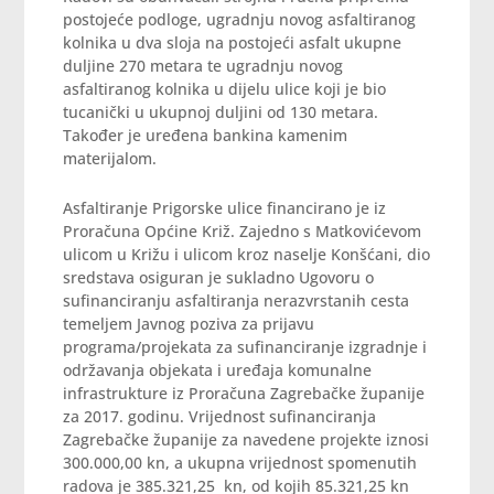
postojeće podloge, ugradnju novog asfaltiranog
kolnika u dva sloja na postojeći asfalt ukupne
duljine 270 metara te ugradnju novog
asfaltiranog kolnika u dijelu ulice koji je bio
tucanički u ukupnoj duljini od 130 metara.
Također je uređena bankina kamenim
materijalom.
Asfaltiranje Prigorske ulice financirano je iz
Proračuna Općine Križ. Zajedno s Matkovićevom
ulicom u Križu i ulicom kroz naselje Konšćani, dio
sredstava osiguran je sukladno Ugovoru o
sufinanciranju asfaltiranja nerazvrstanih cesta
temeljem Javnog poziva za prijavu
programa/projekata za sufinanciranje izgradnje i
održavanja objekata i uređaja komunalne
infrastrukture iz Proračuna Zagrebačke županije
za 2017. godinu. Vrijednost sufinanciranja
Zagrebačke županije za navedene projekte iznosi
300.000,00 kn, a ukupna vrijednost spomenutih
radova je 385.321,25 kn, od kojih 85.321,25 kn