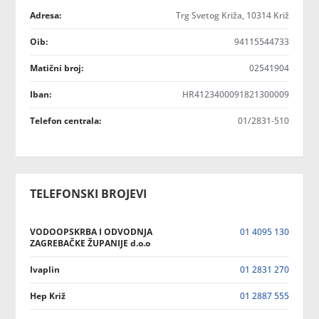
Adresa:
Trg Svetog Križa, 10314 Križ
Oib:
94115544733
Matični broj:
02541904
Iban:
HR4123400091821300009
Telefon centrala:
01/2831-510
TELEFONSKI BROJEVI
VODOOPSKRBA I ODVODNJA
01 4095 130
ZAGREBAČKE ŽUPANIJE d.o.o
Ivaplin
01 2831 270
Hep Križ
01 2887 555