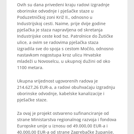
Ovih su dana privedeni kraju radovi izgradnje
oborinske odvodnje i pješačke staze u
Poduzetničkoj zoni Križ II., odnosno u
Industrijskoj cesti. Naime, prije dvije godine
pješačka je staza napravljena od skretanja
Industrijske ceste kod tvz. Patrolnice do Žutičke
ulice, a ovim se radovima pješačka staza
izgradila sve do spoja s cestom Močilo, odnosno
nastavkom nogostupa kroz ulicu Hrvatske
mladeži u Novoselcu, u ukupnoj dužini od oko
1100 metara.
Ukupna vrijednost ugovorenih radova je
214.627,26 EUR-a, a radovi obuhvaćaju izgradnju
oborinske odvodnje, kabelske kanalizacije i
pješačke staze.
Za ovaj je projekt ostvareno sufinanciranje od
strane Ministarstva regionalnog razvoja i fondova
Europske unije u iznosu od 49.000,00 EUR-a i
40.000,00 EUR-a od strane Zagrebačke županije.