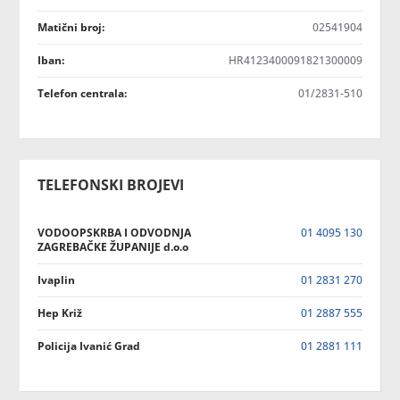
Matični broj:
02541904
Iban:
HR4123400091821300009
Telefon centrala:
01/2831-510
TELEFONSKI BROJEVI
VODOOPSKRBA I ODVODNJA
01 4095 130
ZAGREBAČKE ŽUPANIJE d.o.o
Ivaplin
01 2831 270
Hep Križ
01 2887 555
Policija Ivanić Grad
01 2881 111