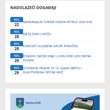
NADOLAZEĆI DOGAĐAJI
KOL
MEMORIJALNI TURNIR HODAK-PETRLIĆ-DED-KOS
22
KOL
DJEČJI DAN U KRIŽU
28
KOL
KONCERT GLAZBENE GRUPE RINGIŠPIL
28
KOL
FIŠIJADA I NATJECANJE U LOVU RIBE UDICOM NA
29
PLOVAK
KOL
OTVORENE PRIJAVE ZA 14. SAJAM OBRTA I
29
RUKOTVORINA OPĆINE KRIŽ