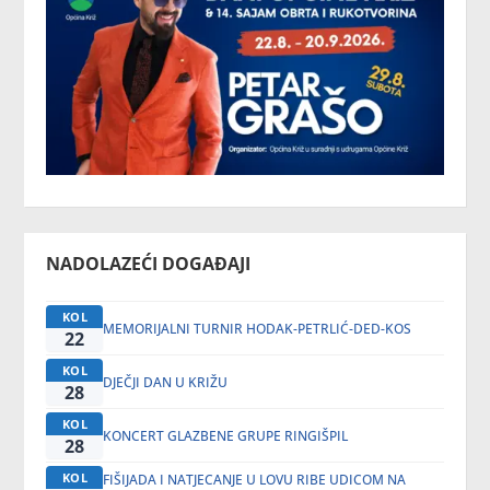
NADOLAZEĆI DOGAĐAJI
KOL
MEMORIJALNI TURNIR HODAK-PETRLIĆ-DED-KOS
22
KOL
DJEČJI DAN U KRIŽU
28
KOL
KONCERT GLAZBENE GRUPE RINGIŠPIL
28
KOL
FIŠIJADA I NATJECANJE U LOVU RIBE UDICOM NA