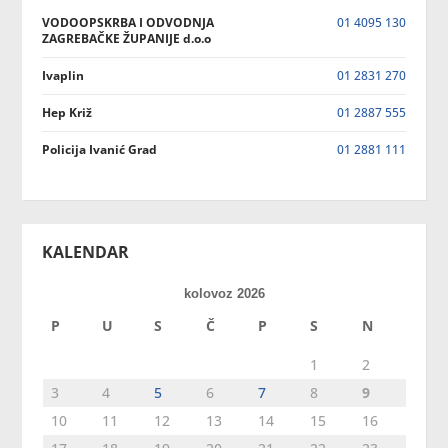
VODOOPSKRBA I ODVODNJA
01 4095 130
ZAGREBAČKE ŽUPANIJE d.o.o
Ivaplin
01 2831 270
Hep Križ
01 2887 555
Policija Ivanić Grad
01 2881 111
KALENDAR
kolovoz 2026
P
U
S
Č
P
S
N
1
2
3
4
5
6
7
8
9
10
11
12
13
14
15
16