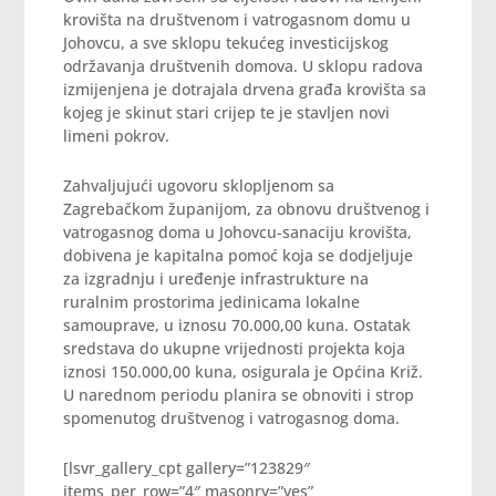
krovišta na društvenom i vatrogasnom domu u
Johovcu, a sve sklopu tekućeg investicijskog
održavanja društvenih domova. U sklopu radova
izmijenjena je dotrajala drvena građa krovišta sa
kojeg je skinut stari crijep te je stavljen novi
limeni pokrov.
Zahvaljujući ugovoru sklopljenom sa
Zagrebačkom županijom, za obnovu društvenog i
vatrogasnog doma u Johovcu-sanaciju krovišta,
dobivena je kapitalna pomoć koja se dodjeljuje
za izgradnju i uređenje infrastrukture na
ruralnim prostorima jedinicama lokalne
samouprave, u iznosu 70.000,00 kuna. Ostatak
sredstava do ukupne vrijednosti projekta koja
iznosi 150.000,00 kuna, osigurala je Općina Križ.
U narednom periodu planira se obnoviti i strop
spomenutog društvenog i vatrogasnog doma.
[lsvr_gallery_cpt gallery=”123829″
items_per_row=”4″ masonry=”yes”