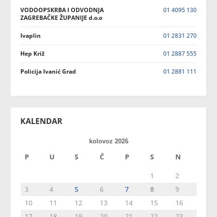
VODOOPSKRBA I ODVODNJA
01 4095 130
ZAGREBAČKE ŽUPANIJE d.o.o
Ivaplin
01 2831 270
Hep Križ
01 2887 555
Policija Ivanić Grad
01 2881 111
KALENDAR
kolovoz 2026
P
U
S
Č
P
S
N
1
2
3
4
5
6
7
8
9
10
11
12
13
14
15
16
17
18
19
20
21
22
23