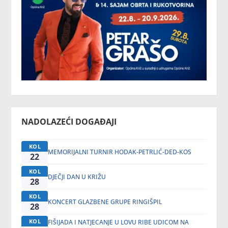
NADOLAZEĆI DOGAĐAJI
KOL
MEMORIJALNI TURNIR HODAK-PETRLIĆ-DED-KOS
22
KOL
DJEČJI DAN U KRIŽU
28
KOL
KONCERT GLAZBENE GRUPE RINGIŠPIL
28
KOL
FIŠIJADA I NATJECANJE U LOVU RIBE UDICOM NA