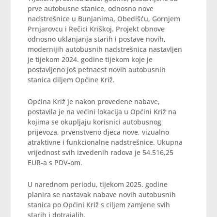
prve autobusne stanice, odnosno nove
nadstrešnice u Bunjanima, Obedišću, Gornjem
Prnjarovcu i Rečici Kriškoj. Projekt obnove
odnosno uklanjanja starih i postave novih,
modernijih autobusnih nadstrešnica nastavljen
je tijekom 2024. godine tijekom koje je
postavljeno još petnaest novih autobusnih
stanica diljem Općine Križ.
Općina Križ je nakon provedene nabave,
postavila je na većini lokacija u Općini Križ na
kojima se okupljaju korisnici autobusnog
prijevoza, prvenstveno djeca nove, vizualno
atraktivne i funkcionalne nadstrešnice. Ukupna
vrijednost svih izvedenih radova je 54.516,25
EUR-a s PDV-om.
U narednom periodu, tijekom 2025. godine
planira se nastavak nabave novih autobusnih
stanica po Općini Križ s ciljem zamjene svih
starih i dotrajalih.