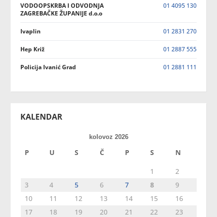
VODOOPSKRBA I ODVODNJA
01 4095 130
ZAGREBAČKE ŽUPANIJE d.o.o
Ivaplin
01 2831 270
Hep Križ
01 2887 555
Policija Ivanić Grad
01 2881 111
KALENDAR
kolovoz 2026
P
U
S
Č
P
S
N
1
2
3
4
5
6
7
8
9
10
11
12
13
14
15
16
17
18
19
20
21
22
23