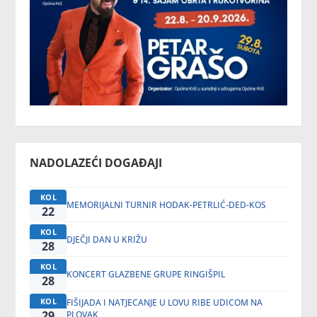
NADOLAZEĆI DOGAĐAJI
KOL
MEMORIJALNI TURNIR HODAK-PETRLIĆ-DED-KOS
22
KOL
DJEČJI DAN U KRIŽU
28
KOL
KONCERT GLAZBENE GRUPE RINGIŠPIL
28
KOL
FIŠIJADA I NATJECANJE U LOVU RIBE UDICOM NA
29
PLOVAK