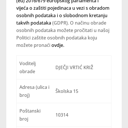
(eu) 2016/679 europskog parlamenta i
vijeća o zaštiti pojedinaca u vezi s obradom
osobnih podataka i o slobodnom kretanju
takvih podataka
(GDPR). O načinu obrade
osobnih podataka možete pročitati u našoj
Politici zaštite osobnih podataka koju
možete pronaći
ovdje.
Voditelj
DJEČJI VRTIĆ KRIŽ
obrade
Adresa (ulica i
Školska 15
broj)
Poštanski
10314
broj