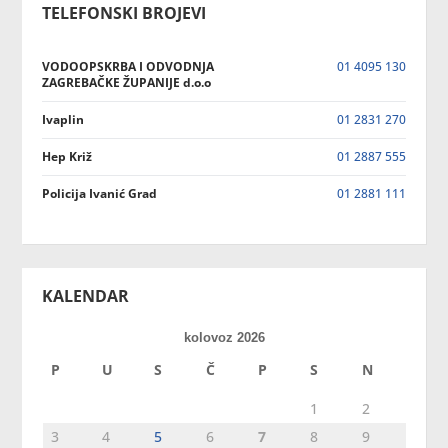
TELEFONSKI BROJEVI
VODOOPSKRBA I ODVODNJA
01 4095 130
ZAGREBAČKE ŽUPANIJE d.o.o
Ivaplin
01 2831 270
Hep Križ
01 2887 555
Policija Ivanić Grad
01 2881 111
KALENDAR
kolovoz 2026
P
U
S
Č
P
S
N
1
2
3
4
5
6
7
8
9