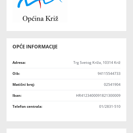
OPĆE INFORMACIJE
Adresa:
Trg Svetog Križa, 10314 Križ
Oib:
94115544733
Matični broj:
02541904
Iban:
HR4123400091821300009
Telefon centrala:
01/2831-510