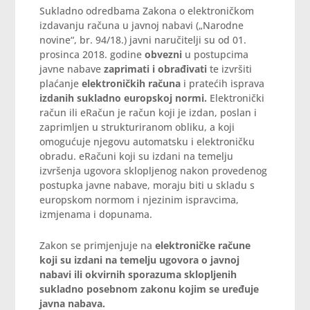
Sukladno odredbama Zakona o elektroničkom
izdavanju računa u javnoj nabavi („Narodne
novine“, br. 94/18.) javni naručitelji su od 01.
prosinca 2018. godine
obvezni
u postupcima
javne nabave
zaprimati i obrađivati
te izvršiti
plaćanje
elektroničkih računa
i pratećih isprava
izdanih sukladno europskoj normi.
Elektronički
račun ili eRačun je račun koji je izdan, poslan i
zaprimljen u strukturiranom obliku, a koji
omogućuje njegovu automatsku i elektroničku
obradu. eRačuni koji su izdani na temelju
izvršenja ugovora sklopljenog nakon provedenog
postupka javne nabave, moraju biti u skladu s
europskom normom i njezinim ispravcima,
izmjenama i dopunama.
Zakon se primjenjuje na
elektroničke račune
koji su izdani na temelju ugovora o javnoj
nabavi
ili okvirnih sporazuma sklopljenih
sukladno posebnom zakonu kojim se uređuje
javna nabava
.