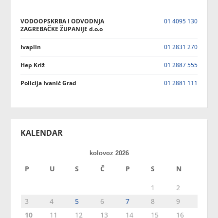
VODOOPSKRBA I ODVODNJA
01 4095 130
ZAGREBAČKE ŽUPANIJE d.o.o
Ivaplin
01 2831 270
Hep Križ
01 2887 555
Policija Ivanić Grad
01 2881 111
KALENDAR
kolovoz 2026
P
U
S
Č
P
S
N
1
2
3
4
5
6
7
8
9
10
11
12
13
14
15
16