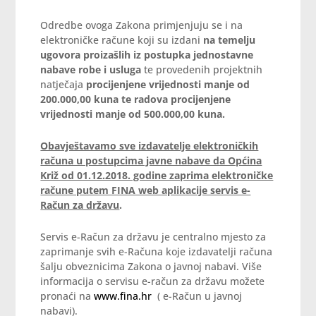
Odredbe ovoga Zakona primjenjuju se i na
elektroničke račune koji su izdani
na temelju
ugovora proizašlih iz
postupka
jednostavne
nabave
robe i usluga
te provedenih projektnih
natječaja
procijenjene vrijednosti manje od
200.000,00 kuna te radova procijenjene
vrijednosti manje od 500.000,00 kuna.
Obavještavamo sve izdavatelje elektroničkih
računa u postupcima javne nabave da Općina
Križ od 01.12.2018. godine zaprima elektroničke
račune putem FINA web aplikacije servis e-
Račun za državu
.
Servis e-Račun za državu je centralno mjesto za
zaprimanje svih e-Računa koje izdavatelji računa
šalju obveznicima Zakona o javnoj nabavi. Više
informacija o servisu e-račun za državu možete
pronaći na
www.fina.hr
( e-Račun u javnoj
nabavi).