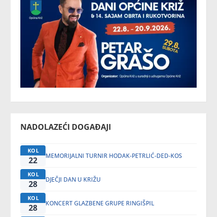
NADOLAZEĆI DOGAĐAJI
KOL
MEMORIJALNI TURNIR HODAK-PETRLIĆ-DED-KOS
22
KOL
DJEČJI DAN U KRIŽU
28
KOL
KONCERT GLAZBENE GRUPE RINGIŠPIL
28