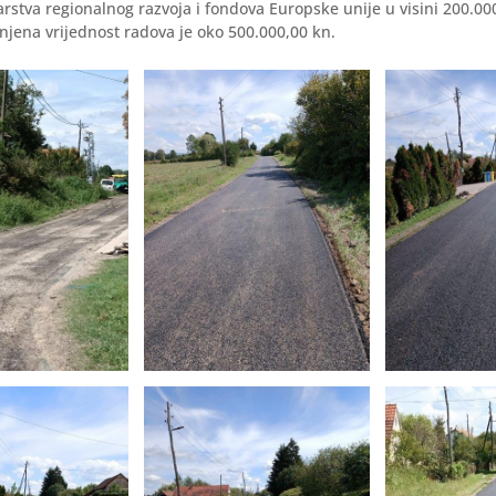
rstva regionalnog razvoja i fondova Europske unije u visini 200.00
jena vrijednost radova je oko 500.000,00 kn.