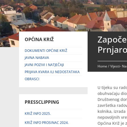
Započel
OPĆINA KRIŽ
Prnjar
DOKUMENTI OPĆINE KRIŽ
JAVNA NABAVA
JAVNI POZIVI I NATJEČAJI
Home
/
Vijesti- N
PRIJAVA KVARA ILI NEDOSTATAKA
OBRASCI
U tijeku su rad
obuhvaćaju dio
Društvenog dom
PRESSCLIPPING
završetka radov
kolnika, izrada
KRIŽ INFO 2025.
nepovoljnih vre
KRIŽ INFO PROSINAC 2024.
Općina Križ je