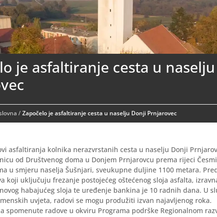
o je asfaltiranje cesta u naselju
ovec
aslovna
/
Započelo je asfaltiranje cesta u naselju Donji Prnjarovec
ovi asfaltiranja kolnika nerazvrstanih cesta u naselju Donji Prnjarov
nicu od Društvenog doma u Donjem Prnjarovcu prema rijeci Česmi
a u smjeru naselja Šušnjari, sveukupne duljine 1100 metara. Pred
a koji uključuju frezanje postojećeg oštećenog sloja asfalta, izrav
 novog habajućeg sloja te uređenje bankina je 10 radnih dana. U s
menskih uvjeta, radovi se mogu produžiti izvan najavljenog roka.
 za spomenute radove u okviru Programa podrške Regionalnom razvo