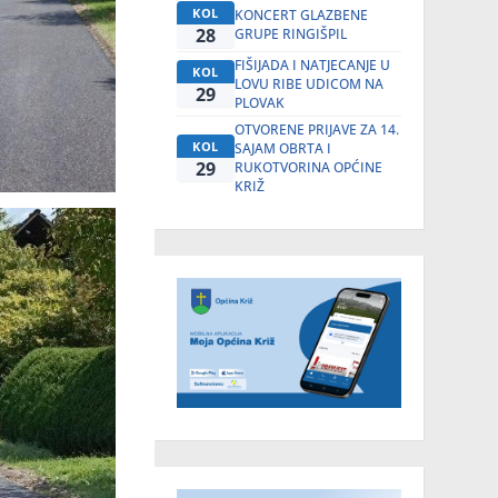
KOL
KONCERT GLAZBENE
28
GRUPE RINGIŠPIL
FIŠIJADA I NATJECANJE U
KOL
LOVU RIBE UDICOM NA
29
PLOVAK
OTVORENE PRIJAVE ZA 14.
KOL
SAJAM OBRTA I
29
RUKOTVORINA OPĆINE
KRIŽ