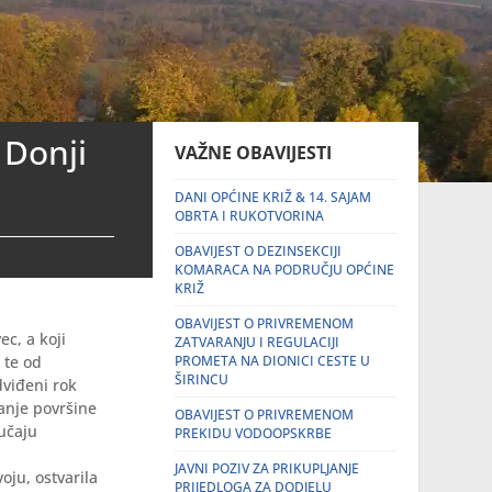
 Donji
VAŽNE OBAVIJESTI
DANI OPĆINE KRIŽ & 14. SAJAM
OBRTA I RUKOTVORINA
OBAVIJEST O DEZINSEKCIJI
KOMARACA NA PODRUČJU OPĆINE
KRIŽ
OBAVIJEST O PRIVREMENOM
ec, a koji
ZATVARANJU I REGULACIJI
 te od
PROMETA NA DIONICI CESTE U
ŠIRINCU
viđeni rok
nanje površine
OBAVIJEST O PRIVREMENOM
lučaju
PREKIDU VODOOPSKRBE
JAVNI POZIV ZA PRIKUPLJANJE
ju, ostvarila
PRIJEDLOGA ZA DODJELU