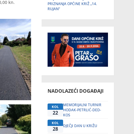
0,00 kn.
PRIZNANJA OPĆINE KRIŽ „14.
RUJAN“
NADOLAZEĆI DOGAĐAJI
MEMORIJALNI TURNIR
KOL
HODAK-PETRLIĆ-DED-
22
KOS
KOL
DJEČJI DAN U KRIŽU
28