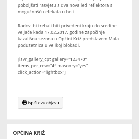
poboljšati rasvjetu s dva nova led reflektora s
mogućnošću efekata u boji.
Radovi bi trebali biti privedeni kraju do sredine
veljače kada 17.02.2017. godine započinje
kazališna sezona u Općini Križ predstavom Mala
poduzetnica u velikoj blokadi.
[lsvr_gallery_cpt gallery=”123470″
items_per_row=”4″ masonry=”yes”
click_action=”lightbox”]
Ispiši ovu objavu
OPĆINA KRIŽ