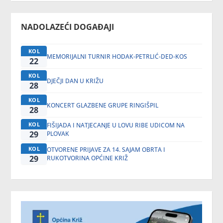
NADOLAZEĆI DOGAĐAJI
KOL
MEMORIJALNI TURNIR HODAK-PETRLIĆ-DED-KOS
22
KOL
DJEČJI DAN U KRIŽU
28
KOL
KONCERT GLAZBENE GRUPE RINGIŠPIL
28
KOL
FIŠIJADA I NATJECANJE U LOVU RIBE UDICOM NA
29
PLOVAK
KOL
OTVORENE PRIJAVE ZA 14. SAJAM OBRTA I
29
RUKOTVORINA OPĆINE KRIŽ