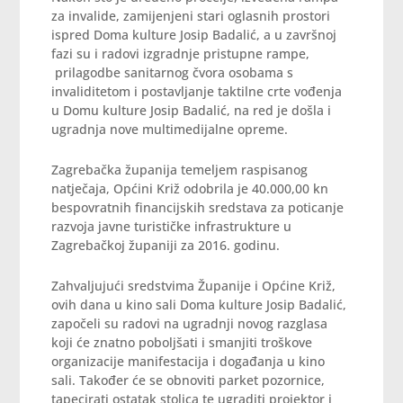
za invalide, zamijenjeni stari oglasnih prostori
ispred Doma kulture Josip Badalić, a u završnoj
fazi su i radovi izgradnje pristupne rampe,
prilagodbe sanitarnog čvora osobama s
invaliditetom i postavljanje taktilne crte vođenja
u Domu kulture Josip Badalić, na red je došla i
ugradnja nove multimedijalne opreme.
Zagrebačka županija temeljem raspisanog
natječaja, Općini Križ odobrila je 40.000,00 kn
bespovratnih financijskih sredstava za poticanje
razvoja javne turističke infrastrukture u
Zagrebačkoj županiji za 2016. godinu.
Zahvaljujući sredstvima Županije i Općine Križ,
ovih dana u kino sali Doma kulture Josip Badalić,
započeli su radovi na ugradnji novog razglasa
koji će znatno poboljšati i smanjiti troškove
organizacije manifestacija i događanja u kino
sali. Također će se obnoviti parket pozornice,
tapecirati ostatak stolica te ugraditi projektor i