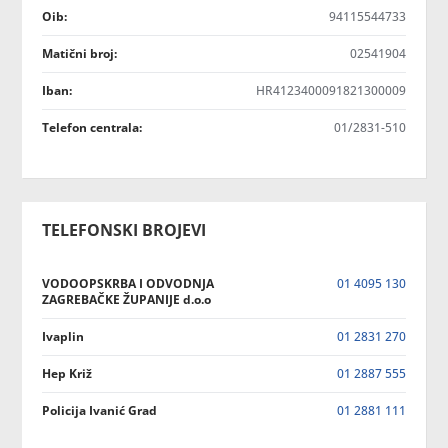
Oib:
94115544733
Matični broj:
02541904
Iban:
HR4123400091821300009
Telefon centrala:
01/2831-510
TELEFONSKI BROJEVI
VODOOPSKRBA I ODVODNJA
01 4095 130
ZAGREBAČKE ŽUPANIJE d.o.o
Ivaplin
01 2831 270
Hep Križ
01 2887 555
Policija Ivanić Grad
01 2881 111