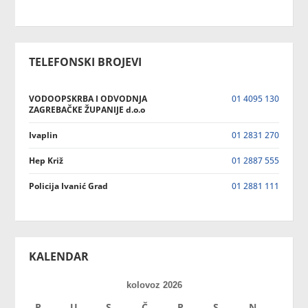
TELEFONSKI BROJEVI
VODOOPSKRBA I ODVODNJA
01 4095 130
ZAGREBAČKE ŽUPANIJE d.o.o
Ivaplin
01 2831 270
Hep Križ
01 2887 555
Policija Ivanić Grad
01 2881 111
KALENDAR
kolovoz 2026
P
U
S
Č
P
S
N