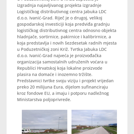
izgradnja najavljivanog projekta izgradnje
Logističkog distributivnog centra Jabuka LDC
d.o.o. Ivanić-Grad. Riječ je o drugoj, velikoj
gospodarskoj investiciji koja predviđa gradnju
logističkog distributivnog centra odnosno objekta
hladnjače, sortirnice, pakirnice i kalibrirnice, a
koja predstavlja i novih šezdesetak radnih mjesta
u Poduzetničkoj zoni Križ. Tvrtka Jabuka LDC
d.o.o. Ivanić-Grad najveća je proizvođačka
organizacija samostalnih udruženih voćara u
Republici Hrvatskoj koja lokalne proizvode
plasira na domaće i inozemno tržište.
Predstavnici tvrtke svoju viziju i projekt vrijedan
preko 20 milijuna Eura, dijelom sufinanciraju
kroz fondove EU, a imaju i potporu nadležnog
Ministarstva poljoprivrede.