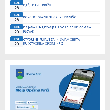
KOL
DJEČJI DAN U KRIŽU
28
KOL
KONCERT GLAZBENE GRUPE RINGIŠPIL
28
KOL
FIŠIJADA I NATJECANJE U LOVU RIBE UDICOM NA
29
PLOVAK
KOL
OTVORENE PRIJAVE ZA 14. SAJAM OBRTA I
29
RUKOTVORINA OPĆINE KRIŽ