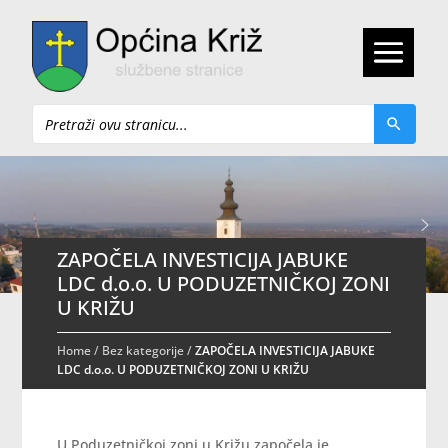
Pretraži
ZAPOČELA INVESTICIJA JABUKE
LDC d.o.o. U PODUZETNIČKOJ ZONI
U KRIŽU
Home
/
Bez kategorije
/
ZAPOČELA INVESTICIJA JABUKE
LDC d.o.o. U PODUZETNIČKOJ ZONI U KRIŽU
U Poduzetničkoj zoni u Križu započela je