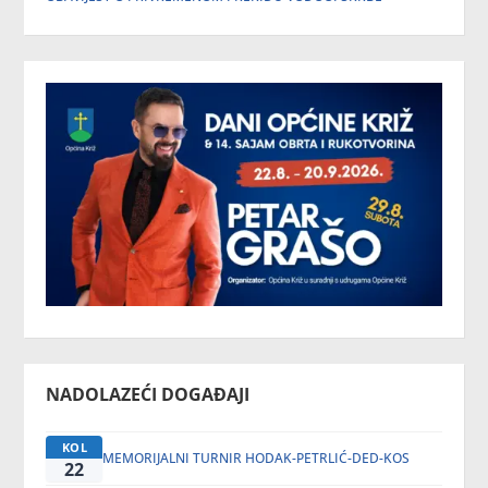
NADOLAZEĆI DOGAĐAJI
KOL
MEMORIJALNI TURNIR HODAK-PETRLIĆ-DED-KOS
22