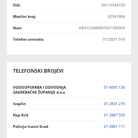
Oib:
94115544733
Matični broj:
02541904
Iban:
HR4123400091821300009
Telefon centrala:
01/2831-510
TELEFONSKI BROJEVI
VODOOPSKRBA I ODVODNJA
01 4095 130
ZAGREBAČKE ŽUPANIJE d.o.o
Ivaplin
01 2831 270
Hep Križ
01 2887 555
Policija Ivanić Grad
01 2881 111