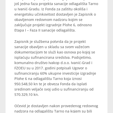
još jedna faza projekta sanacije odlagališta Tarno
u Ivanić-Gradu. Iz Fonda za zaštitu okoliša i
energetsku učinkovitost dostavljen je Zapisnik o
obavljenom redovnom nadzoru kojim se
zaključuje projekt izgradnje Plohe 6, odnosno
Etapa I – Faza II sanacije odlagališta.
Zapisnik je službena potvrda da je projekt
sanacije obavljen u skladu sa svom važećom
dokumentacijom te služi kao osnova po kojoj se
isplaćuju sufinancirana sredstva. Podsjetimo,
komunalno društvo Ivakop d.o.o. Ivanić-Grad i
FZOEU su u 2017. godini potpisali Ugovor o
sufinanciranju 60% ukupne investicije izgradnje
Plohe 6 na odlagalištu Tarno koja iznosi
950.548,50 kn te je obveza Fonda da isplati
sredinom veljače svoj udio u sufinanciranju od
570.329,10 kn.
Očevid je dostavljen nakon provedenog redovnog
nadzora na odlagalištu Tarno na kojem su bili