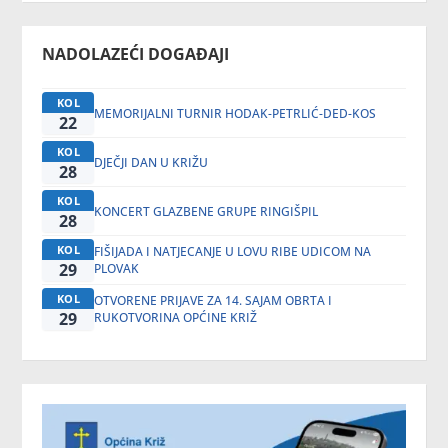
NADOLAZEĆI DOGAĐAJI
KOL
MEMORIJALNI TURNIR HODAK-PETRLIĆ-DED-KOS
22
KOL
DJEČJI DAN U KRIŽU
28
KOL
KONCERT GLAZBENE GRUPE RINGIŠPIL
28
KOL
FIŠIJADA I NATJECANJE U LOVU RIBE UDICOM NA
29
PLOVAK
KOL
OTVORENE PRIJAVE ZA 14. SAJAM OBRTA I
29
RUKOTVORINA OPĆINE KRIŽ