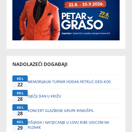
NADOLAZEĆI DOGAĐAJI
KOL
MEMORIJALNI TURNIR HODAK-PETRLIĆ-DED-KOS
22
KOL
DJEČJI DAN U KRIŽU
28
KOL
KONCERT GLAZBENE GRUPE RINGIŠPIL
28
KOL
FIŠIJADA I NATJECANJE U LOVU RIBE UDICOM NA
29
PLOVAK