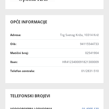
OPĆE INFORMACIJE
Adresa:
Trg Svetog Križa, 10314 Križ
Oib:
94115544733
Matični broj:
02541904
Iban:
HR4123400091821300009
Telefon centrala:
01/2831-510
TELEFONSKI BROJEVI
VODOOPSKRBA I ODVODNJA
01 4095 130