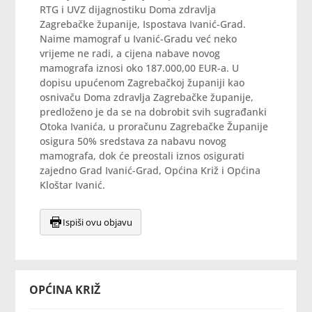
RTG i UVZ dijagnostiku Doma zdravlja
Zagrebačke županije, Ispostava Ivanić-Grad.
Naime mamograf u Ivanić-Gradu već neko
vrijeme ne radi, a cijena nabave novog
mamografa iznosi oko 187.000,00 EUR-a. U
dopisu upućenom Zagrebačkoj županiji kao
osnivaču Doma zdravlja Zagrebačke županije,
predloženo je da se na dobrobit svih sugrađanki
Otoka Ivanića, u proračunu Zagrebačke Županije
osigura 50% sredstava za nabavu novog
mamografa, dok će preostali iznos osigurati
zajedno Grad Ivanić-Grad, Općina Križ i Općina
Kloštar Ivanić.
Ispiši ovu objavu
OPĆINA KRIŽ