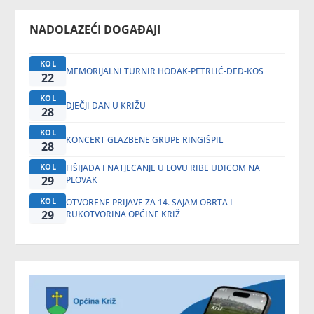
NADOLAZEĆI DOGAĐAJI
KOL
MEMORIJALNI TURNIR HODAK-PETRLIĆ-DED-KOS
22
KOL
DJEČJI DAN U KRIŽU
28
KOL
KONCERT GLAZBENE GRUPE RINGIŠPIL
28
KOL
FIŠIJADA I NATJECANJE U LOVU RIBE UDICOM NA
29
PLOVAK
KOL
OTVORENE PRIJAVE ZA 14. SAJAM OBRTA I
29
RUKOTVORINA OPĆINE KRIŽ