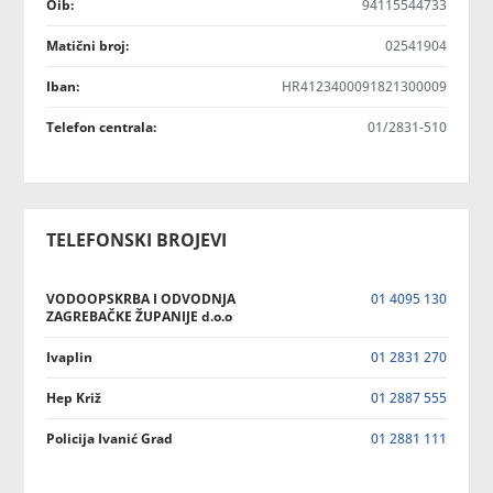
Oib:
94115544733
Matični broj:
02541904
Iban:
HR4123400091821300009
Telefon centrala:
01/2831-510
TELEFONSKI BROJEVI
VODOOPSKRBA I ODVODNJA
01 4095 130
ZAGREBAČKE ŽUPANIJE d.o.o
Ivaplin
01 2831 270
Hep Križ
01 2887 555
Policija Ivanić Grad
01 2881 111