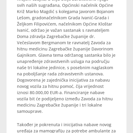
svih naših sugrađana, Općinski načelnik Općine
Križ Marko Magdić s kolegama Javorom Bojanom
Lešom, gradonačelnikom Grada Ivanić-Grada i
Željkom Filipovićem, načelnikom Općine Kloštar
Ivanić, održao je važan sastanak s ravnateljem
Doma zdravlja Zagrebačke županije dr.
Večeslavom Bergmanom te ravnatelj Zavoda za
hitnu medicinu Zagrebačke županije Davorinom
Gajnikom. Glavna tema održanog sastanka bilo je
unapređenje zdravstvenih usluga na području
naše tri lokalne jedinice, s posebnim naglaskom
na poboljšanje rada zdravstvenih ustanova.
Dogovorena je zajednička inicijativa za nabavu
novog vozila za hitnu pomoć, čija vrijednost
iznosi 80.000,00 EUR-a. Financiranje nabave
vozila bit će podijeljeno između Zavoda za hitnu
medicinu Zagrebačke županije i tri lokalne
samouprave.
Također je pokrenuta i inicijativa nabave novog
uređaja za mamografiju za potrebe ambulante za