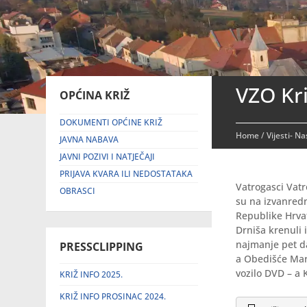
VZO Kr
OPĆINA KRIŽ
DOKUMENTI OPĆINE KRIŽ
Home
/
Vijesti- N
JAVNA NABAVA
JAVNI POZIVI I NATJEČAJI
PRIJAVA KVARA ILI NEDOSTATAKA
Vatrogasci Vatr
OBRASCI
su na izvanredn
Republike Hrvat
Drniša krenuli 
najmanje pet d
PRESSCLIPPING
a Obedišće Mark
vozilo DVD – a K
KRIŽ INFO 2025.
KRIŽ INFO PROSINAC 2024.