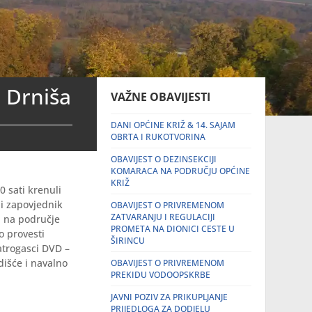
 Drniša
VAŽNE OBAVIJESTI
DANI OPĆINE KRIŽ & 14. SAJAM
OBRTA I RUKOTVORINA
OBAVIJEST O DEZINSEKCIJI
KOMARACA NA PODRUČJU OPĆINE
KRIŽ
 sati krenuli
ni zapovjednik
OBAVIJEST O PRIVREMENOM
ZATVARANJU I REGULACIJI
u na područje
PROMETA NA DIONICI CESTE U
o provesti
ŠIRINCU
atrogasci DVD –
dišće i navalno
OBAVIJEST O PRIVREMENOM
PREKIDU VODOOPSKRBE
JAVNI POZIV ZA PRIKUPLJANJE
PRIJEDLOGA ZA DODJELU