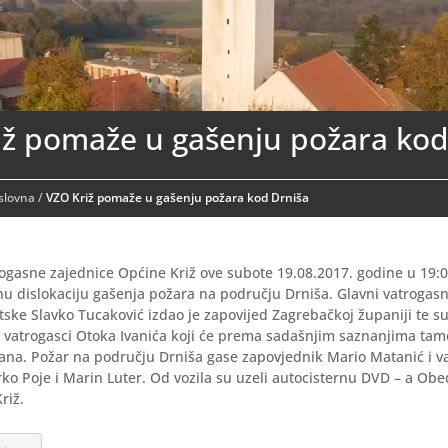
iž pomaže u gašenju požara kod
aslovna
/
VZO Križ pomaže u gašenju požara kod Drniša
ogasne zajednice Općine Križ ove subote 19.08.2017. godine u 19:00
u dislokaciju gašenja požara na području Drniša. Glavni vatrogas
ske Slavko Tucaković izdao je zapovijed Zagrebačkoj županiji te s
i vatrogasci Otoka Ivanića koji će prema sadašnjim saznanjima tam
ana. Požar na području Drniša gase zapovjednik Mario Matanić i v
o Poje i Marin Luter. Od vozila su uzeli autocisternu DVD – a Obe
riž.