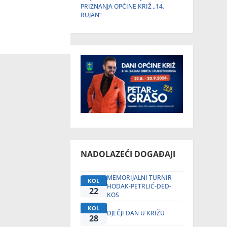
PRIZNANJA OPĆINE KRIŽ „14.
RUJAN“
NADOLAZEĆI DOGAĐAJI
MEMORIJALNI TURNIR
KOL
HODAK-PETRLIĆ-DED-
22
KOS
KOL
DJEČJI DAN U KRIŽU
28