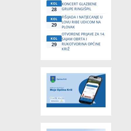
KOL
KONCERT GLAZBENE
28
GRUPE RINGIŠPIL
FIŠIJADA I NATJECANJE U
KOL
LOVU RIBE UDICOM NA
29
PLOVAK
OTVORENE PRIJAVE ZA 14.
KOL
SAJAM OBRTA I
29
RUKOTVORINA OPĆINE
KRIŽ