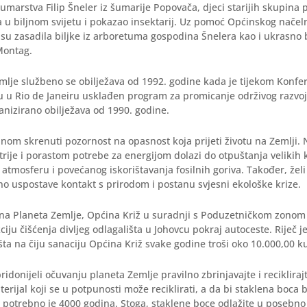
šumarstva Filip Šneler iz šumarije Popovača, djeci starijih skupina p
 u biljnom svijetu i pokazao insektarij. Uz pomoć Općinskog nače
su zasadila biljke iz arboretuma gospodina Šnelera kao i ukrasno bi
Montag.
lje službeno se obilježava od 1992. godine kada je tijekom Konfe
ju u Rio de Janeiru usklađen program za promicanje održivog razvoj
anizirano obilježava od 1990. godine.
anom skrenuti pozornost na opasnost koja prijeti životu na Zemlji.
rije i porastom potrebe za energijom dolazi do otpuštanja velikih k
u atmosferu i povećanog iskorištavanja fosilnih goriva. Također, žel
o uspostave kontakt s prirodom i postanu svjesni ekološke krize.
na Planeta Zemlje, Općina Križ u suradnji s Poduzetničkom zonom K
iju čišćenja divljeg odlagališta u Johovcu pokraj autoceste. Riječ je 
išta na čiju sanaciju Općina Križ svake godine troši oko 10.000,00 k
pridonijeli očuvanju planeta Zemlje pravilno zbrinjavajte i recikliraj
erijal koji se u potpunosti može reciklirati, a da bi staklena boca
a potrebno je 4000 godina. Stoga, staklene boce odlažite u posebn