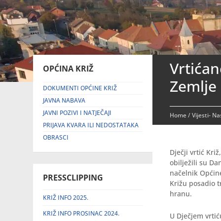
Vrtićan
OPĆINA KRIŽ
Zemlje
DOKUMENTI OPĆINE KRIŽ
JAVNA NABAVA
JAVNI POZIVI I NATJEČAJI
Home
/
Vijesti- N
PRIJAVA KVARA ILI NEDOSTATAKA
OBRASCI
Dječji vrtić Kri
obilježili su D
načelnik Općine
PRESSCLIPPING
Križu posadio t
hranu.
KRIŽ INFO 2025.
KRIŽ INFO PROSINAC 2024.
U Dječjem vrtić