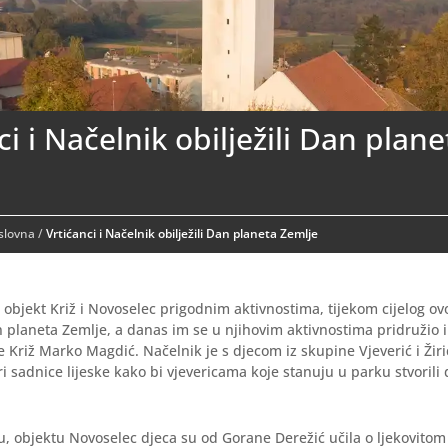
ci i Načelnik obilježili Dan plane
aslovna
/
Vrtićanci i Načelnik obilježili Dan planeta Zemlje
ž, objekt Križ i Novoselec prigodnim aktivnostima, tijekom cijelog ov
an planeta Zemlje, a danas im se u njihovim aktivnostima pridružio 
 Križ Marko Magdić. Načelnik je s djecom iz skupine Vjeverić i Žiri
ri sadnice lijeske kako bi vjevericama koje stanuju u parku stvorili 
u, objektu Novoselec djeca su od Gorane Derežić učila o ljekovitom