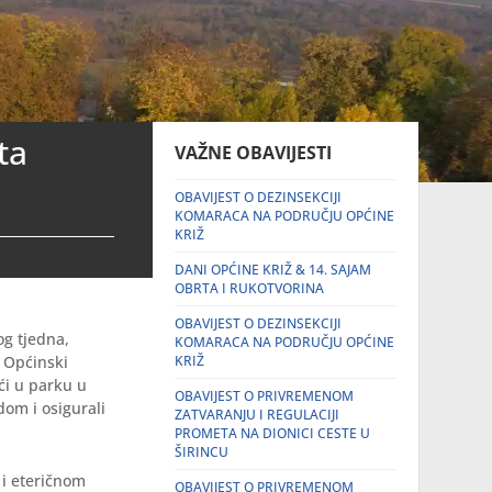
ta
VAŽNE OBAVIJESTI
OBAVIJEST O DEZINSEKCIJI
KOMARACA NA PODRUČJU OPĆINE
KRIŽ
DANI OPĆINE KRIŽ & 14. SAJAM
OBRTA I RUKOTVORINA
OBAVIJEST O DEZINSEKCIJI
og tjedna,
KOMARACA NA PODRUČJU OPĆINE
i Općinski
KRIŽ
ći u parku u
OBAVIJEST O PRIVREMENOM
dom i osigurali
ZATVARANJU I REGULACIJI
PROMETA NA DIONICI CESTE U
ŠIRINCU
 i eteričnom
OBAVIJEST O PRIVREMENOM