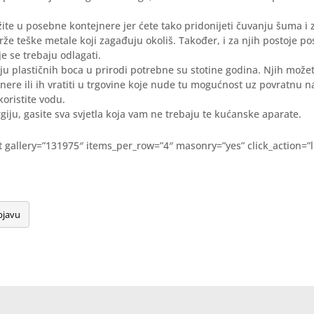
te u posebne kontejnere jer ćete tako pridonijeti čuvanju šuma i za
že teške metale koji zagađuju okoliš. Također, i za njih postoje p
je se trebaju odlagati.
 plastičnih boca u prirodi potrebne su stotine godina. Njih možet
ere ili ih vratiti u trgovine koje nude tu mogućnost uz povratnu 
oristite vodu.
iju, gasite sva svjetla koja vam ne trebaju te kućanske aparate.
pt gallery=”131975″ items_per_row=”4″ masonry=”yes” click_action=”l
bjavu