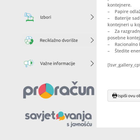
kontejnere.
– Papire odlaži
– Baterije sadr
kontejneri u ko
– Za razgradnju
posebne kontejn
– Racionalno k
– Štedite energ
[lsvr_gallery_c
Ispiši ovu o