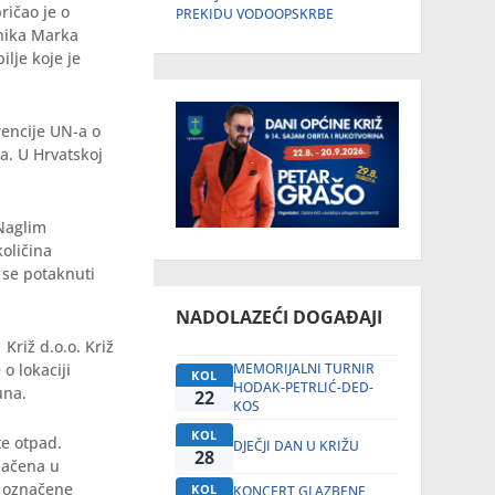
ričao je o
PREKIDU VODOOPSKRBE
lnika Marka
lje koje je
rencije UN-a o
a. U Hrvatskoj
 Naglim
oličina
i se potaknuti
NADOLAZEĆI DOGAĐAJI
riž d.o.o. Križ
MEMORIJALNI TURNIR
o lokaciji
KOL
HODAK-PETRLIĆ-DED-
una.
22
KOS
KOL
te otpad.
DJEČJI DAN U KRIŽU
28
 bačena u
o označene
KOL
KONCERT GLAZBENE