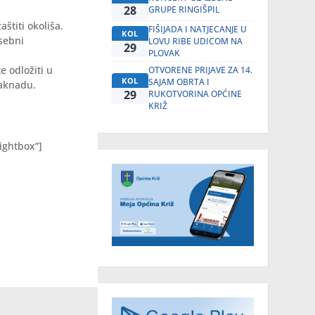
28
GRUPE RINGIŠPIL
štiti okoliša.
FIŠIJADA I NATJECANJE U
KOL
osebni
LOVU RIBE UDICOM NA
29
PLOVAK
e odložiti u
OTVORENE PRIJAVE ZA 14.
KOL
SAJAM OBRTA I
naknadu.
29
RUKOTVORINA OPĆINE
KRIŽ
ightbox”]