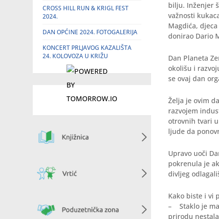
bilju. Inženjer 
CROSS HILL RUN & KRIGL FEST
važnosti kukaca
2024.
Magdića, djeca 
DAN OPĆINE 2024. FOTOGALERIJA
donirao Dario 
KONCERT PRLJAVOG KAZALIŠTA
24. KOLOVOZA U KRIŽU
Dan Planeta Zem
okolišu i razvo
se ovaj dan org
Želja je ovim d
razvojem indust
otrovnih tvari 
ljude da ponovn
Upravo uoči Da
pokrenula je akc
divljeg odlagal
Kako biste i vi 
– Staklo je mat
prirodu nestal