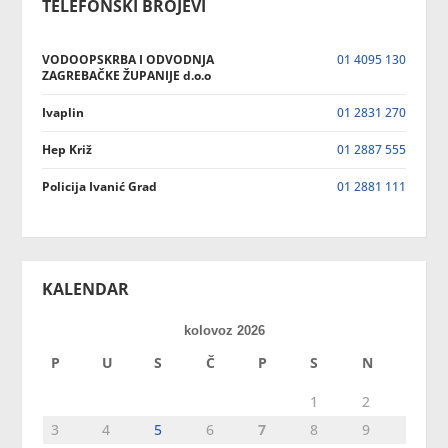
TELEFONSKI BROJEVI
VODOOPSKRBA I ODVODNJA
01 4095 130
ZAGREBAČKE ŽUPANIJE d.o.o
Ivaplin
01 2831 270
Hep Križ
01 2887 555
Policija Ivanić Grad
01 2881 111
KALENDAR
kolovoz 2026
P
U
S
Č
P
S
N
1
2
3
4
5
6
7
8
9