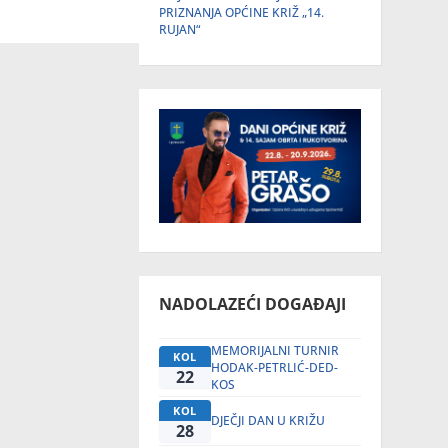
PRIZNANJA OPĆINE KRIŽ „14.
RUJAN“
NADOLAZEĆI DOGAĐAJI
MEMORIJALNI TURNIR
KOL
HODAK-PETRLIĆ-DED-
22
KOS
KOL
DJEČJI DAN U KRIŽU
28