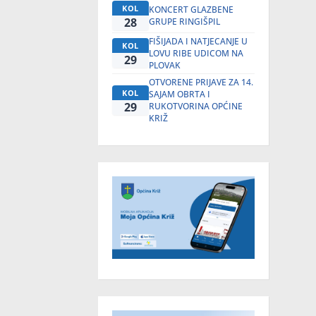
KOL
KONCERT GLAZBENE
28
GRUPE RINGIŠPIL
FIŠIJADA I NATJECANJE U
KOL
LOVU RIBE UDICOM NA
29
PLOVAK
OTVORENE PRIJAVE ZA 14.
KOL
SAJAM OBRTA I
29
RUKOTVORINA OPĆINE
KRIŽ