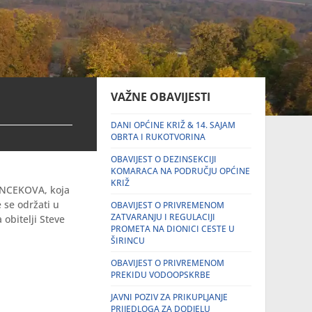
VAŽNE OBAVIJESTI
DANI OPĆINE KRIŽ & 14. SAJAM
OBRTA I RUKOTVORINA
OBAVIJEST O DEZINSEKCIJI
KOMARACA NA PODRUČJU OPĆINE
KRIŽ
VINCEKOVA, koja
 se održati u
OBAVIJEST O PRIVREMENOM
ZATVARANJU I REGULACIJI
 obitelji Steve
PROMETA NA DIONICI CESTE U
ŠIRINCU
OBAVIJEST O PRIVREMENOM
PREKIDU VODOOPSKRBE
JAVNI POZIV ZA PRIKUPLJANJE
PRIJEDLOGA ZA DODJELU