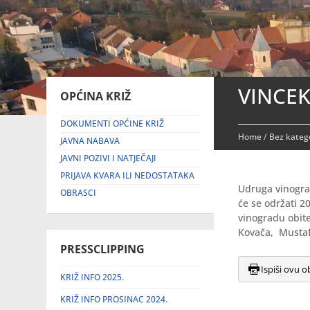
VINCE
OPĆINA KRIŽ
DOKUMENTI OPĆINE KRIŽ
Home
/
Bez katego
JAVNA NABAVA
JAVNI POZIVI I NATJEČAJI
PRIJAVA KVARA ILI NEDOSTATAKA
Udruga vinograd
OBRASCI
će se održati 2
vinogradu obite
Kovača, Mustaf
PRESSCLIPPING
Ispiši ovu o
KRIŽ INFO 2025.
KRIŽ INFO PROSINAC 2024.