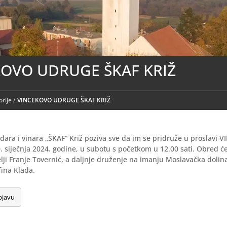
KOVO UDRUGE ŠKAF KRIŽ
rije
/
VINCEKOVO UDRUGE ŠKAF KRIŽ
ara i vinara „ŠKAF“ Križ poziva sve da im se pridruže u proslavi 
0. siječnja 2024. godine, u subotu s početkom u 12.00 sati. Obred će
lji Franje Tovernić, a daljnje druženje na imanju Moslavačka dolina
ina Klada.
bjavu