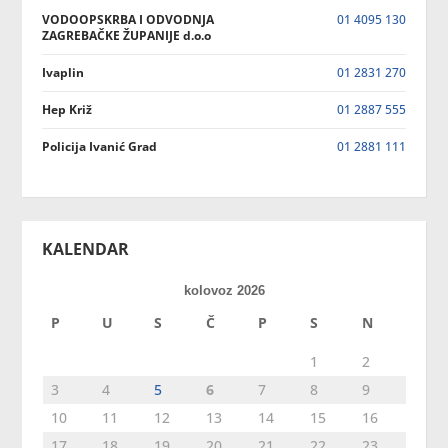
VODOOPSKRBA I ODVODNJA
01 4095 130
ZAGREBAČKE ŽUPANIJE d.o.o
Ivaplin
01 2831 270
Hep Križ
01 2887 555
Policija Ivanić Grad
01 2881 111
KALENDAR
kolovoz 2026
P
U
S
Č
P
S
N
1
2
3
4
5
6
7
8
9
10
11
12
13
14
15
16
17
18
19
20
21
22
23