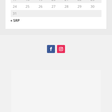
24
25
26
27
28
29
30
31
« SRP