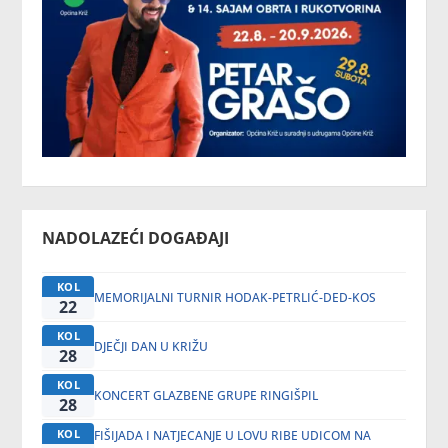
NADOLAZEĆI DOGAĐAJI
KOL
MEMORIJALNI TURNIR HODAK-PETRLIĆ-DED-KOS
22
KOL
DJEČJI DAN U KRIŽU
28
KOL
KONCERT GLAZBENE GRUPE RINGIŠPIL
28
KOL
FIŠIJADA I NATJECANJE U LOVU RIBE UDICOM NA