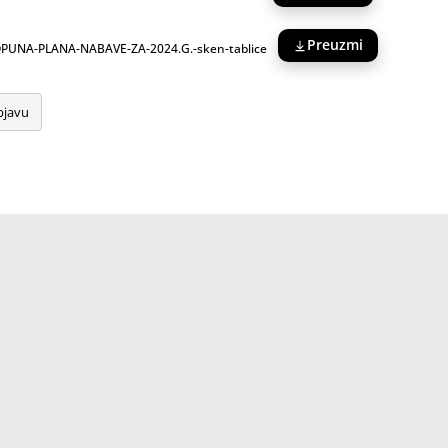
Preuzmi
DOPUNA-PLANA-NABAVE-ZA-2024.G.-sken-tablice
bjavu