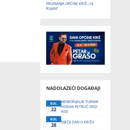
PRIZNANJA OPĆINE KRIŽ „14.
RUJAN“
NADOLAZEĆI DOGAĐAJI
MEMORIJALNI TURNIR
KOL
HODAK-PETRLIĆ-DED-
22
KOS
KOL
DJEČJI DAN U KRIŽU
28