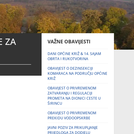
E ZA
VAŽNE OBAVIJESTI
DANI OPĆINE KRIŽ & 14. SAJAM
OBRTA I RUKOTVORINA
OBAVIJEST O DEZINSEKCIJI
KOMARACA NA PODRUČJU OPĆINE
KRIŽ
OBAVIJEST O PRIVREMENOM
ZATVARANJU I REGULACIJI
PROMETA NA DIONICI CESTE U
ŠIRINCU
OBAVIJEST O PRIVREMENOM
PREKIDU VODOOPSKRBE
JAVNI POZIV ZA PRIKUPLJANJE
PRIJEDLOGA ZA DODJELU