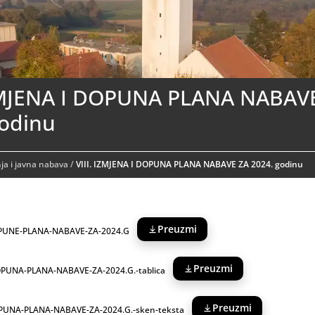
IZMJENA I DOPUNA PLANA NABAV
godinu
a i javna nabava
/
VIII. IZMJENA I DOPUNA PLANA NABAVE ZA 2024. godinu
Preuzmi
DOPUNE-PLANA-NABAVE-ZA-2024.G
Preuzmi
DOPUNA-PLANA-NABAVE-ZA-2024.G.-tablica
Preuzmi
OPUNA-PLANA-NABAVE-ZA-2024.G.-sken-teksta