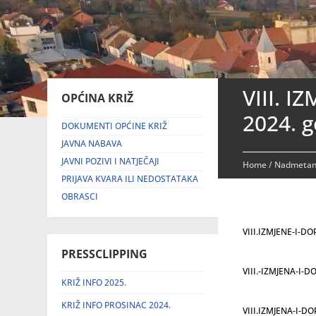
VIII. 
OPĆINA KRIŽ
2024. 
DOKUMENTI OPĆINE KRIŽ
JAVNA NABAVA
JAVNI POZIVI I NATJEČAJI
Home
/
Nadmetanj
PRIJAVA KVARA ILI NEDOSTATAKA
OBRASCI
VIII.IZMJENE-I-
PRESSCLIPPING
VIII.-IZMJENA-I-
KRIŽ INFO 2025.
KRIŽ INFO PROSINAC 2024.
VIII.IZMJENA-I-D