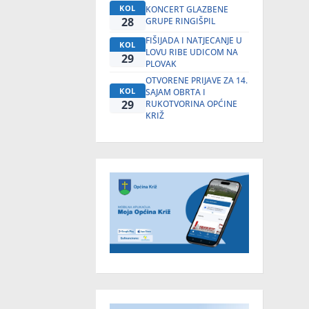
KOL
KONCERT GLAZBENE
28
GRUPE RINGIŠPIL
FIŠIJADA I NATJECANJE U
KOL
LOVU RIBE UDICOM NA
29
PLOVAK
OTVORENE PRIJAVE ZA 14.
KOL
SAJAM OBRTA I
29
RUKOTVORINA OPĆINE
KRIŽ