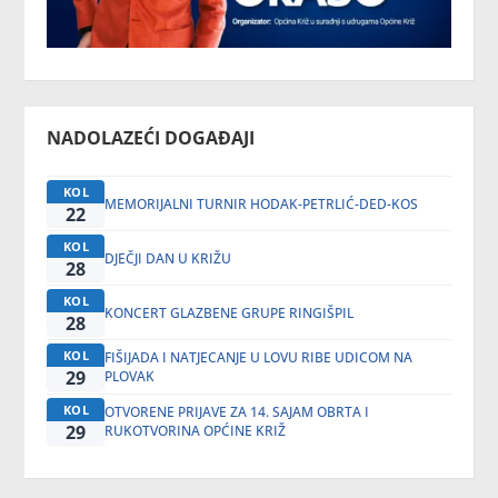
NADOLAZEĆI DOGAĐAJI
KOL
MEMORIJALNI TURNIR HODAK-PETRLIĆ-DED-KOS
22
KOL
DJEČJI DAN U KRIŽU
28
KOL
KONCERT GLAZBENE GRUPE RINGIŠPIL
28
KOL
FIŠIJADA I NATJECANJE U LOVU RIBE UDICOM NA
29
PLOVAK
KOL
OTVORENE PRIJAVE ZA 14. SAJAM OBRTA I
29
RUKOTVORINA OPĆINE KRIŽ