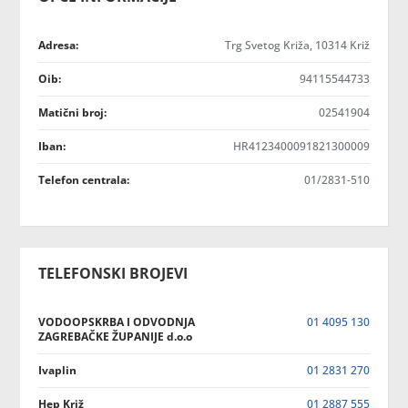
Adresa:
Trg Svetog Križa, 10314 Križ
Oib:
94115544733
Matični broj:
02541904
Iban:
HR4123400091821300009
Telefon centrala:
01/2831-510
TELEFONSKI BROJEVI
VODOOPSKRBA I ODVODNJA
01 4095 130
ZAGREBAČKE ŽUPANIJE d.o.o
Ivaplin
01 2831 270
Hep Križ
01 2887 555