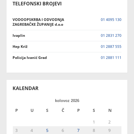
TELEFONSKI BROJEVI
VODOOPSKRBA I ODVODNJA
01 4095 130
ZAGREBAČKE ŽUPANIJE d.o.o
Ivaplin
01 2831 270
Hep Križ
01 2887 555
Policija Ivanić Grad
01 2881 111
KALENDAR
kolovoz 2026
P
U
S
Č
P
S
N
1
2
3
4
5
6
7
8
9