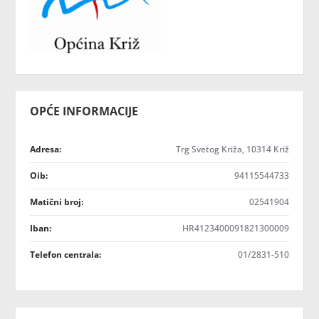
OPĆE INFORMACIJE
Adresa:
Trg Svetog Križa, 10314 Križ
Oib:
94115544733
Matični broj:
02541904
Iban:
HR4123400091821300009
Telefon centrala:
01/2831-510