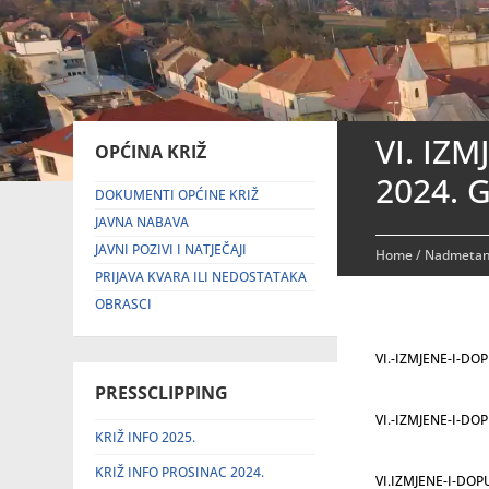
VI. IZ
OPĆINA KRIŽ
2024. 
DOKUMENTI OPĆINE KRIŽ
JAVNA NABAVA
JAVNI POZIVI I NATJEČAJI
Home
/
Nadmetanj
PRIJAVA KVARA ILI NEDOSTATAKA
OBRASCI
VI.-IZMJENE-I-D
PRESSCLIPPING
VI.-IZMJENE-I-D
KRIŽ INFO 2025.
KRIŽ INFO PROSINAC 2024.
VI.IZMJENE-I-DOP