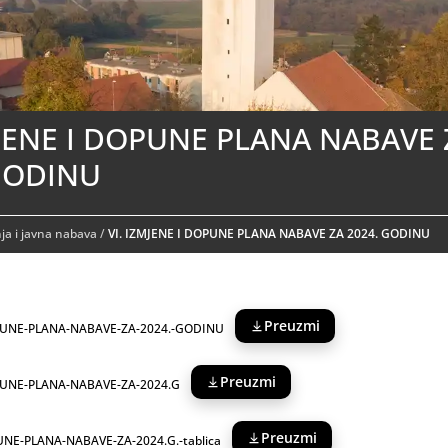
MJENE I DOPUNE PLANA NABAVE 
GODINU
a i javna nabava
/
VI. IZMJENE I DOPUNE PLANA NABAVE ZA 2024. GODINU
Preuzmi
OPUNE-PLANA-NABAVE-ZA-2024.-GODINU
Preuzmi
OPUNE-PLANA-NABAVE-ZA-2024.G
Preuzmi
UNE-PLANA-NABAVE-ZA-2024.G.-tablica