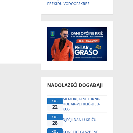
PREKIDU VODOOPSKRBE
NADOLAZEĆI DOGAĐAJI
MEMORIJALNI TURNIR
KOL
HODAK-PETRLIĆ-DED-
22
KOS
KOL
DJEČJI DAN U KRIŽU
28
KOL
KONCERT GLAZBENE