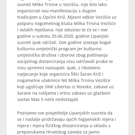
susreti Milke Trnine u Vezišću, nije bilo lako
organizirati ovu manifestaciju s dugom
tradicijom u Općini Križ, Mjesni odbor Vezišće uz
potporu nogometnog kluba Milka Trnina Vezišće
i ostalih mještana, nije odustao te će se i ove
godine u subotu 20.06.2020. godine Lipanjski
susreti ipak održati. Ove godine izostaje bogat
kulturno umjetnički program jer kulturno
umjetnička društva i zborovi zbog poštivanja
socijalnog distanciranja nisu održavali probe te
nisu spremni nastupati. Ipak, z ribolovno
natjecanje koje organizira ŠRU Šaran Križ i
nogometne utakmice NK Milka Trnina Vezišće
koji ugošćuje SNK Libertas iz Novske, zabave uz
šarane na rašljama i vrtnu zabavu uz glazbeni
sastav Max 5 neće nedostajati.
Pozivamo sve posjetitelje Lipanjskih susreta da
se i nadalje pridržavaju općih higijenskih mjera i
mjera i mjera fizičkog distanciranja u skladu s
preporukama Hrvatskog zavoda za javno