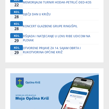
MEMORIJALNI TURNIR HODAK-PETRLIĆ-DED-KOS
22
KOL
DJEČJI DAN U KRIŽU
28
KOL
KONCERT GLAZBENE GRUPE RINGIŠPIL
28
KOL
FIŠIJADA I NATJECANJE U LOVU RIBE UDICOM NA
29
PLOVAK
KOL
OTVORENE PRIJAVE ZA 14. SAJAM OBRTA I
29
RUKOTVORINA OPĆINE KRIŽ