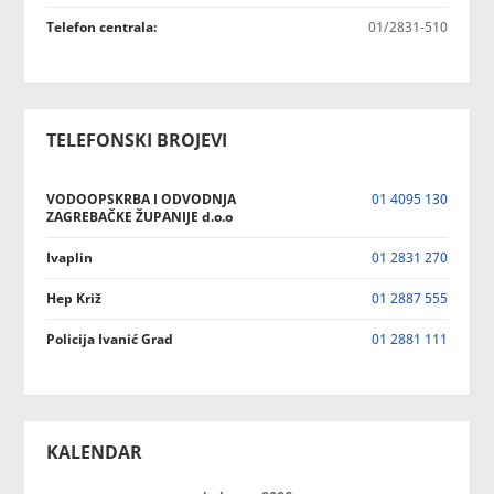
Telefon centrala:
01/2831-510
TELEFONSKI BROJEVI
VODOOPSKRBA I ODVODNJA
01 4095 130
ZAGREBAČKE ŽUPANIJE d.o.o
Ivaplin
01 2831 270
Hep Križ
01 2887 555
Policija Ivanić Grad
01 2881 111
KALENDAR