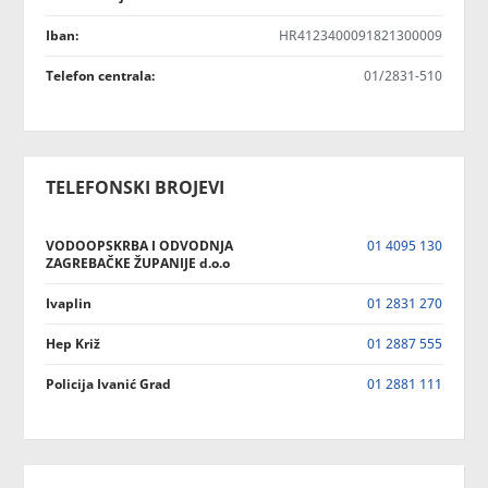
Iban:
HR4123400091821300009
Telefon centrala:
01/2831-510
TELEFONSKI BROJEVI
VODOOPSKRBA I ODVODNJA
01 4095 130
ZAGREBAČKE ŽUPANIJE d.o.o
Ivaplin
01 2831 270
Hep Križ
01 2887 555
Policija Ivanić Grad
01 2881 111