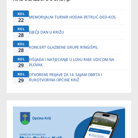
KOL
MEMORIJALNI TURNIR HODAK-PETRLIĆ-DED-KOS
22
KOL
DJEČJI DAN U KRIŽU
28
KOL
KONCERT GLAZBENE GRUPE RINGIŠPIL
28
KOL
FIŠIJADA I NATJECANJE U LOVU RIBE UDICOM NA
29
PLOVAK
KOL
OTVORENE PRIJAVE ZA 14. SAJAM OBRTA I
29
RUKOTVORINA OPĆINE KRIŽ