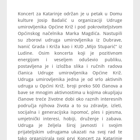
Koncert za Katarinje održan je u petak u Domu
kulture Josip Badalić u organizaciji Udruge
umirovljenika Općine Križ i pod pokroviteljstvom
Općinskog načelnika Marka Magdića. Nastupili
su zborovi udruga umirovljenika iz Dubrave,
Ivanić Grada i Križa kao i KUD „Mijo Stuparić“ iz
Ludine. Osim koncerta koji je pozitivnom
energijom i veseljem oduševio publiku,
postavljena je i izložba slika i ručnih radova
članica Udruge umirovljenika Općine Križ.
Udruga umirovljenika jedna je od vrlo aktivnih
udruga u Općini Križ, broji preko 500 članova a
bave se mnogim aktivnostima u kojima okupljaju
članove treće životne dobi oko raznih interesnih
područja njihova života a to su zdravlje, izleti,
socijalna i generacijska ispomoć, ples i pjesma,
umjetnički interesi, hobiji, druženje i zabava.
Udruga je željela široj javnosti i svojim
prijateljskim udrugama ukazati na svoj rad te
tako organizirala svoj prvi Koncert za Katarinje