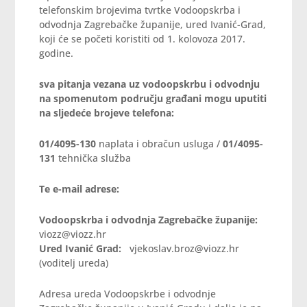
telefonskim brojevima tvrtke Vodoopskrba i
odvodnja Zagrebačke županije, ured Ivanić-Grad,
koji će se početi koristiti od 1. kolovoza 2017.
godine.
sva pitanja vezana uz vodoopskrbu i odvodnju
na spomenutom području građani mogu uputiti
na sljedeće brojeve telefona:
01/4095-130
naplata i obračun usluga /
01/4095-
131
tehnička služba
Te e-mail adrese:
Vodoopskrba i odvodnja Zagrebačke županije:
viozz@viozz.hr
Ured Ivanić Grad:
vjekoslav.broz@viozz.hr
(voditelj ureda)
Adresa ureda Vodoopskrbe i odvodnje