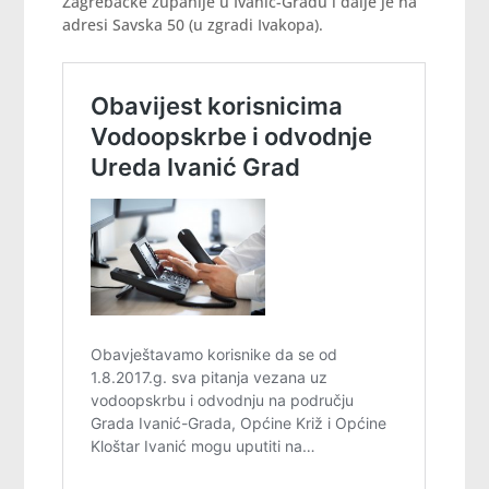
Zagrebačke županije u Ivanić-Gradu i dalje je na
adresi Savska 50 (u zgradi Ivakopa).