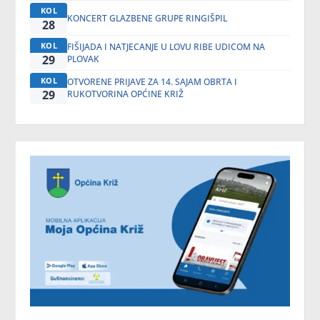
KOL
KONCERT GLAZBENE GRUPE RINGIŠPIL
28
KOL
FIŠIJADA I NATJECANJE U LOVU RIBE UDICOM NA
29
PLOVAK
KOL
OTVORENE PRIJAVE ZA 14. SAJAM OBRTA I
29
RUKOTVORINA OPĆINE KRIŽ