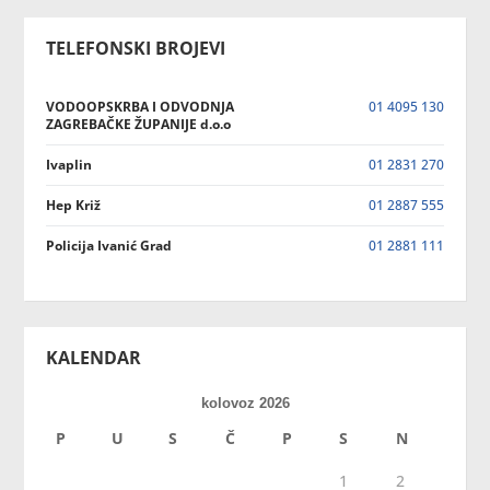
TELEFONSKI BROJEVI
VODOOPSKRBA I ODVODNJA
01 4095 130
ZAGREBAČKE ŽUPANIJE d.o.o
Ivaplin
01 2831 270
Hep Križ
01 2887 555
Policija Ivanić Grad
01 2881 111
KALENDAR
kolovoz 2026
P
U
S
Č
P
S
N
1
2