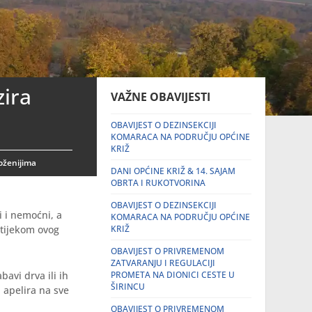
zira
VAŽNE OBAVIJESTI
OBAVIJEST O DEZINSEKCIJI
KOMARACA NA PODRUČJU OPĆINE
KRIŽ
oženijima
DANI OPĆINE KRIŽ & 14. SAJAM
OBRTA I RUKOTVORINA
OBAVIJEST O DEZINSEKCIJI
i i nemoćni, a
KOMARACA NA PODRUČJU OPĆINE
 tijekom ovog
KRIŽ
OBAVIJEST O PRIVREMENOM
ZATVARANJU I REGULACIJI
avi drva ili ih
PROMETA NA DIONICI CESTE U
ŠIRINCU
 apelira na sve
OBAVIJEST O PRIVREMENOM