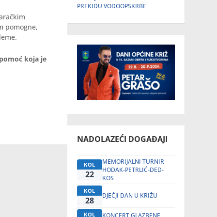
PREKIDU VODOOPSKRBE
taračkim
im pomogne,
bleme.
 pomoć koja je
NADOLAZEĆI DOGAĐAJI
MEMORIJALNI TURNIR
KOL
HODAK-PETRLIĆ-DED-
22
KOS
KOL
DJEČJI DAN U KRIŽU
28
KOL
KONCERT GLAZBENE