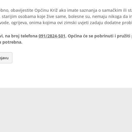
ebno, obavijestite Općinu Križ ako imate saznanja o samačkim ili s
 starijim osobama koje žive same, bolesne su, nemaju nikoga da 
vode, ogrijeva, onima kojima ovi zimski uvjeti zadaju dodatne pro
i, na broj telefona
091/2824-501,
Općina će se pobrinuti i pružiti
u potrebna.
bjavu