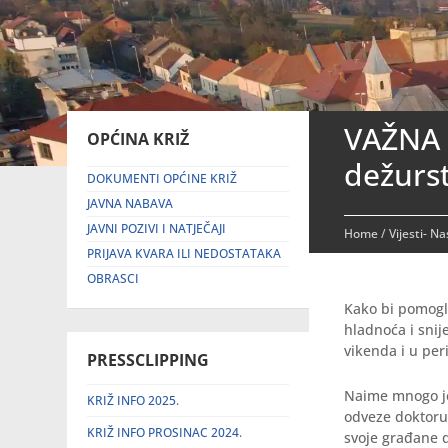
VAŽNA 
OPĆINA KRIŽ
dežurs
DOKUMENTI OPĆINE KRIŽ
JAVNA NABAVA
JAVNI POZIVI I NATJEČAJI
Home
/
Vijesti- N
PRIJAVA KVARA ILI NEDOSTATAKA
OBRASCI
Kako bi pomogla
hladnoća i snij
vikenda i u per
PRESSCLIPPING
Naime mnogo je 
KRIŽ INFO 2025.
odveze doktoru 
KRIŽ INFO PROSINAC 2024.
svoje građane 