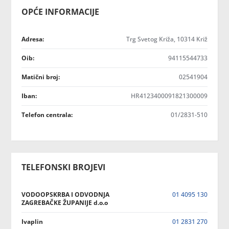
OPĆE INFORMACIJE
Adresa:
Trg Svetog Križa, 10314 Križ
Oib:
94115544733
Matični broj:
02541904
Iban:
HR4123400091821300009
Telefon centrala:
01/2831-510
TELEFONSKI BROJEVI
VODOOPSKRBA I ODVODNJA
01 4095 130
ZAGREBAČKE ŽUPANIJE d.o.o
Ivaplin
01 2831 270