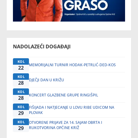
NADOLAZEĆI DOGAĐAJI
KOL
MEMORIJALNI TURNIR HODAK-PETRLIĆ-DED-KOS
22
KOL
DJEČJI DAN U KRIŽU
28
KOL
KONCERT GLAZBENE GRUPE RINGIŠPIL
28
KOL
FIŠIJADA I NATJECANJE U LOVU RIBE UDICOM NA
29
PLOVAK
KOL
OTVORENE PRIJAVE ZA 14. SAJAM OBRTA I
29
RUKOTVORINA OPĆINE KRIŽ