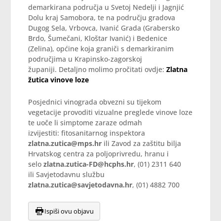
demarkirana područja u Svetoj Nedelji i Jagnjić
Dolu kraj Samobora, te na području gradova
Dugog Sela, Vrbovca, Ivanić Grada (Grabersko
Brdo, Šumečani, Kloštar Ivanić) i Bedenice
(Zelina), općine koja graniči s demarkiranim
područjima u Krapinsko-zagorskoj
županiji. Detaljno molimo pročitati ovdje:
Zlatna
žutica vinove loze
Posjednici vinograda obvezni su tijekom
vegetacije provoditi vizualne preglede vinove loze
te uoče li simptome zaraze odmah
izvijestiti: fitosanitarnog inspektora
zlatna.zutica@mps.hr
ili Zavod za zaštitu bilja
Hrvatskog centra za poljoprivredu, hranu i
selo
zlatna.zutica-FD@hcphs.hr
, (01) 2311 640
ili Savjetodavnu službu
zlatna.zutica@savjetodavna.hr
, (01) 4882 700
Ispiši ovu objavu