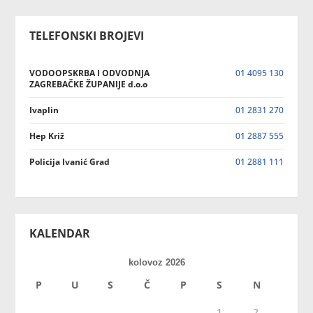
TELEFONSKI BROJEVI
VODOOPSKRBA I ODVODNJA
01 4095 130
ZAGREBAČKE ŽUPANIJE d.o.o
Ivaplin
01 2831 270
Hep Križ
01 2887 555
Policija Ivanić Grad
01 2881 111
KALENDAR
kolovoz 2026
P
U
S
Č
P
S
N
1
2