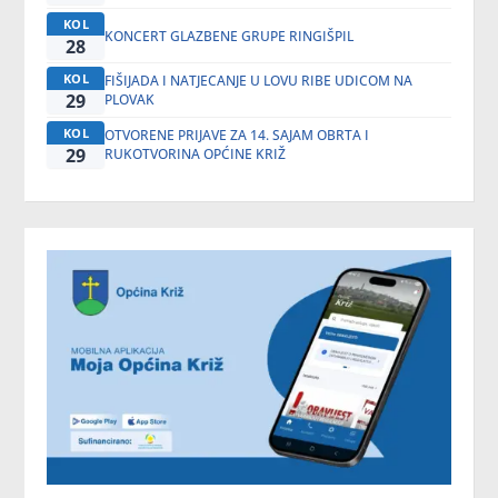
KOL
KONCERT GLAZBENE GRUPE RINGIŠPIL
28
KOL
FIŠIJADA I NATJECANJE U LOVU RIBE UDICOM NA
29
PLOVAK
KOL
OTVORENE PRIJAVE ZA 14. SAJAM OBRTA I
29
RUKOTVORINA OPĆINE KRIŽ