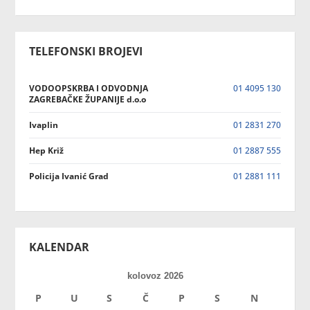
TELEFONSKI BROJEVI
VODOOPSKRBA I ODVODNJA
01 4095 130
ZAGREBAČKE ŽUPANIJE d.o.o
Ivaplin
01 2831 270
Hep Križ
01 2887 555
Policija Ivanić Grad
01 2881 111
KALENDAR
kolovoz 2026
P
U
S
Č
P
S
N