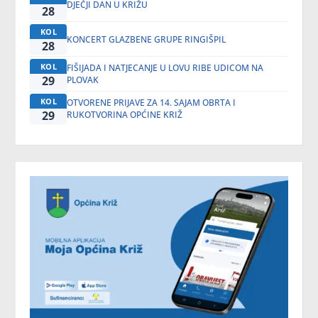
DJEČJI DAN U KRIŽU
28
KOL
KONCERT GLAZBENE GRUPE RINGIŠPIL
28
KOL
FIŠIJADA I NATJECANJE U LOVU RIBE UDICOM NA
29
PLOVAK
KOL
OTVORENE PRIJAVE ZA 14. SAJAM OBRTA I
29
RUKOTVORINA OPĆINE KRIŽ